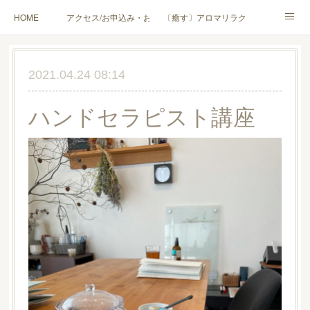
HOME
アクセス/お申込み・お問合せ
〔癒す〕アロマリラクゼーション
〔学ぶ〕AEAJ資格対応コース
〔学ぶ〕トリートメント実技講座／介護アロマ講座
2021.04.24 08:14
〔愉しむ〕アロマクラフトワークショップ
〔使う〕実用アロマテラピー(全4回)
ハンドセラピスト講座
ハンモックよもぎ蒸し®
HAMMOCK SAUNA® アカデミー厚木校
ハンモックタイ古式協会® 厚木校
出張講座(個人／企業・団体)
PROFILE
Instagram
コラム
YouTube［アロマ・ハーブクラフト］