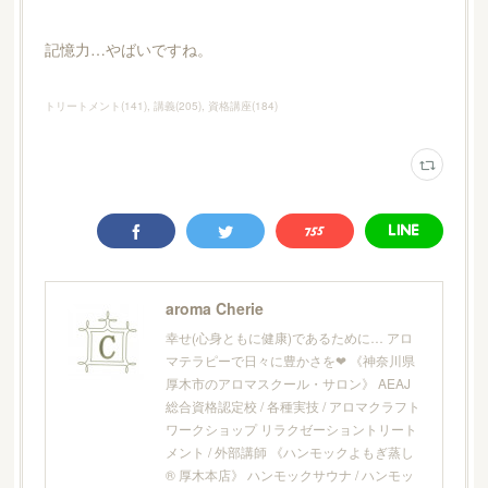
記憶力…やばいですね。
トリートメント
(
141
)
講義
(
205
)
資格講座
(
184
)
aroma Cherie
幸せ(心身ともに健康)であるために… アロ
マテラピーで日々に豊かさを❤︎ 《神奈川県
厚木市のアロマスクール・サロン》 AEAJ
総合資格認定校 / 各種実技 / アロマクラフト
ワークショップ リラクゼーショントリート
メント / 外部講師 《ハンモックよもぎ蒸し
® 厚木本店》 ハンモックサウナ / ハンモッ