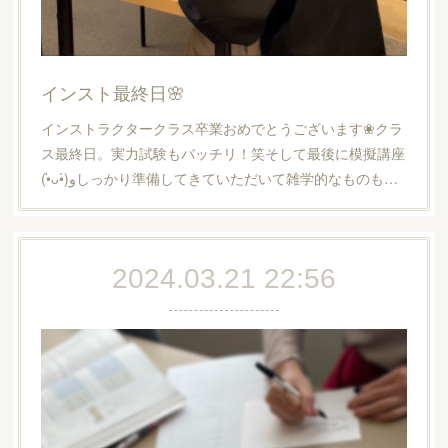
インスト最終日🌸
インストラクタークラス卒業おめでとうございます❀クラ
ス最終日。実力試験もバッチリ！笑そして最後に模擬講座
(•̀ᴗ•́)وしっかり準備してきていただいて雑学的なものも…
2024.03.21 22:56