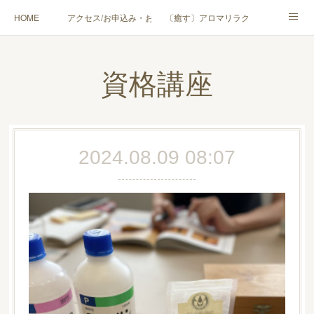
HOME
アクセス/お申込み・お問合せ
〔癒す〕アロマリラクゼーション
〔学ぶ〕AEAJ資格対応コース
〔学ぶ〕トリートメント実技講座／介護アロマ講座
資格講座
〔愉しむ〕アロマクラフトワークショップ
〔使う〕実用アロマテラピー(全4回)
ハンモックよもぎ蒸し®
HAMMOCK SAUNA® アカデミー厚木校
2024.08.09 08:07
ハンモックタイ古式協会® 厚木校
出張講座(個人／企業・団体)
PROFILE
Instagram
コラム
YouTube［アロマ・ハーブクラフト］