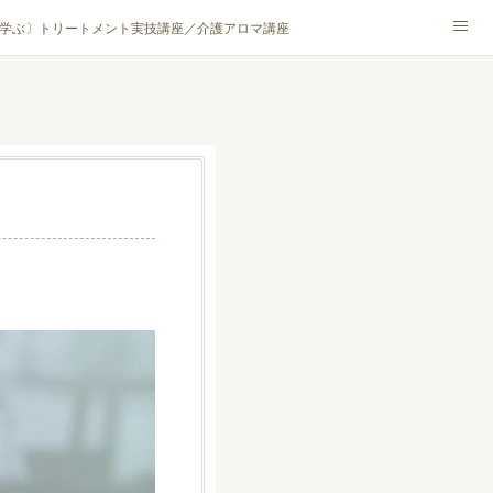
学ぶ〕トリートメント実技講座／介護アロマ講座
NA® アカデミー厚木校
ハンモックタイ古式協会® 厚木校
ロマ・ハーブクラフト］