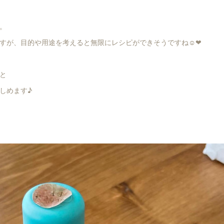
。
すが、目的や用途を考えると無限にレシピができそうですね☺︎❤︎
と
しめます♪