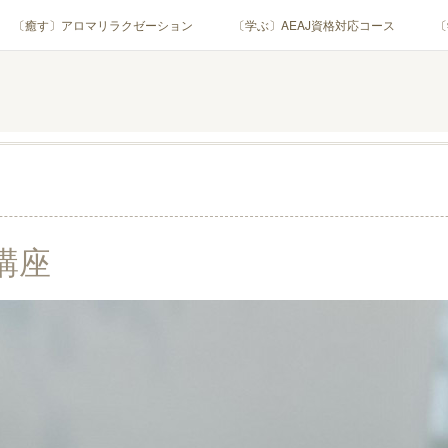
〔癒す〕アロマリラクゼーション
〔学ぶ〕AEAJ資格対応コース
〔
用アロマテラピー(全4回)
ハンモックよもぎ蒸し®
HAMMOCK SAU
業・団体)
PROFILE
Instagram
コラム
YouTube［ア
講座