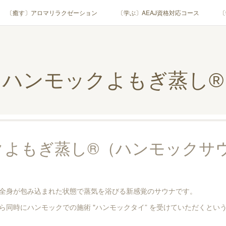
〔癒す〕アロマリラクゼーション
〔学ぶ〕AEAJ資格対応コース
〔
用アロマテラピー(全4回)
ハンモックよもぎ蒸し®
HAMMOCK SAU
業・団体)
PROFILE
Instagram
コラム
YouTube［ア
ハンモックよもぎ蒸し®
クよもぎ蒸し®（ハンモックサ
全身が包み込まれた状態で蒸気を浴びる新感覚のサウナです。
ら同時にハンモックでの施術 "ハンモックタイ” を受けていただくとい