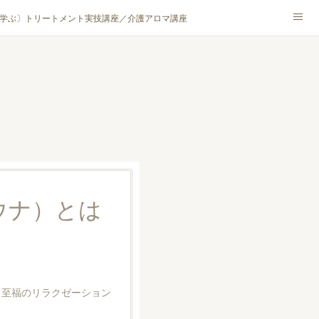
学ぶ〕トリートメント実技講座／介護アロマ講座
NA® アカデミー厚木校
ハンモックタイ古式協会® 厚木校
ロマ・ハーブクラフト］
ウナ）とは
う至福のリラクゼーション