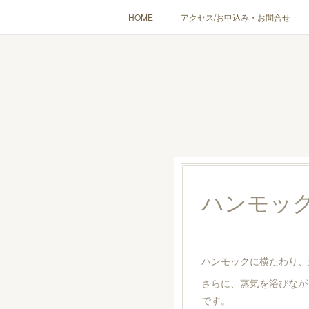
HOME
アクセス/お申込み・お問合せ
〔愉しむ〕アロマクラフトワークショップ
〔使う〕実
出張講座(個人／企
ハンモッ
ハンモックに横たわり、
さらに、蒸気を浴びなが
です。