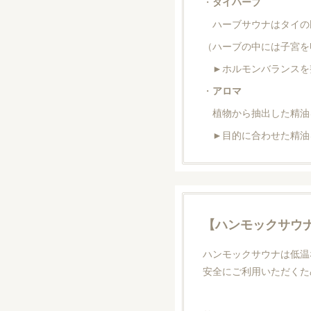
・
タイハーブ
ハーブサウナはタイの民
（ハーブの中には子宮を
►ホルモンバランスを
・
アロマ
植物から抽出した精油
►目的に合わせた精油
【ハンモックサウ
ハンモックサウナは低温
安全にご利用いただくた