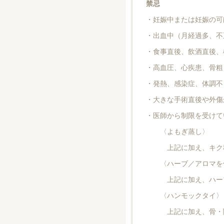
禁忌
・妊娠中または妊娠の可
・出血中（月経過多、不
・食事直後、飲酒直後、
・高血圧、心疾患、骨粗
・発熱、感染症、体調不
・大きな手術直後や外傷
・医師から制限を受けて
〈よもぎ蒸し〉
上記に加え、キク科
〈ハーブ／アロマを
上記に加え、ハーブ・
〈ハンモックタイ〉
上記に加え、骨・関