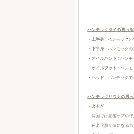
＋施術2つ 
＋施術3つ 
ハンモックタイの選べる
・
上半身
: ハンモック
・
下半身
: ハンモ
・
オイルハンド
: ハン
・
オイルフット
: 
・
ヘッド
: ハンモック
ハンモックサウナの選べ
・
よもぎ
韓国では産後ケアの伝
►老化肌が気になる方