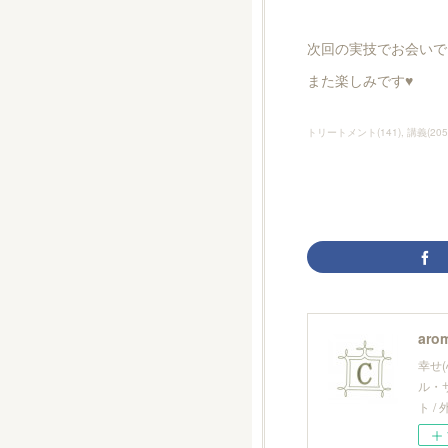
次回の実技でお会いで
また楽しみです♥️
トリートメント
(
141
)
講義
(
205
arom
幸せ
ル・
ト 