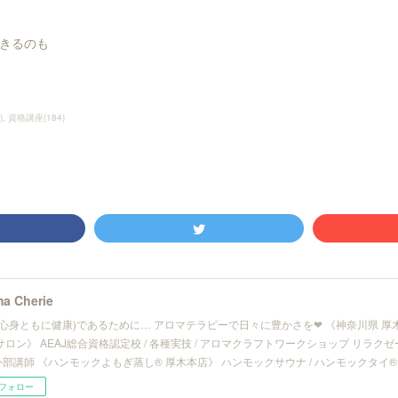
きるのも
)
資格講座
(
184
)
a Cherie
(心身ともに健康)であるために… アロマテラピーで日々に豊かさを❤︎ 《神奈川県 
サロン》 AEAJ総合資格認定校 / 各種実技 / アロマクラフトワークショップ リラ
/ 外部講師 《ハンモックよもぎ蒸し® 厚木本店》 ハンモックサウナ / ハンモックタイ®
フォロー