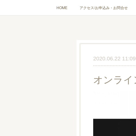
HOME
アクセス/お申込み・お問合せ
〔愉しむ〕アロマクラフトワークショップ
〔使う〕実
出張講座(個人／企
2020.06.22 11:09
オンライ