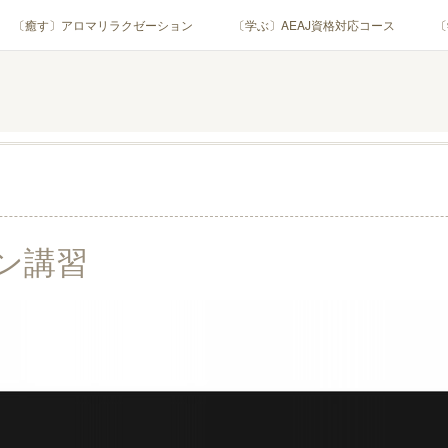
〔癒す〕アロマリラクゼーション
〔学ぶ〕AEAJ資格対応コース
〔
用アロマテラピー(全4回)
ハンモックよもぎ蒸し®
HAMMOCK SAU
業・団体)
PROFILE
Instagram
コラム
YouTube［ア
ン講習