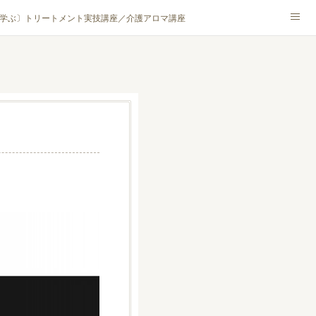
学ぶ〕トリートメント実技講座／介護アロマ講座
NA® アカデミー厚木校
ハンモックタイ古式協会® 厚木校
ロマ・ハーブクラフト］