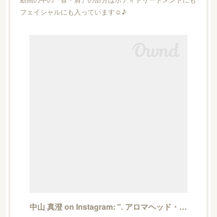
フェイシャルにも入っています☺︎♪
中山 真澄 on Instagram: ". アロマヘッド・ショルダートリートメントは全部脱がなくてもできるので人気です。笑 こちらは男性も予約可能です☝︎︎ . 動画の中の『首・肩』の部分はボ