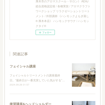
厚木市のアロマスクール・サロン》 AEAJ
総合資格認定校 / 各種実技 / アロマクラフト
ワークショップ リラクゼーショントリート
メント / 外部講師 《ハンモックよもぎ蒸し
® 厚木本店》 ハンモックサウナ / ハンモッ
クタイ®
フォロー
関連記事
フェイシャル講座
フェイシャルトリートメントの講座最終
日。“最終日が一番充実していた気がする”…
2024.09.26 01:57
復習講座&ヘッドショルダー