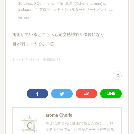
30 Likes, 0 Comments - 中山 真澄 (@cherie_aroma) on
Instagram: ". アロマヘッド・ショルダートリートメントは…
Instagram
施術しているとこちらも副交感神経が優位になり
目が閉じそうです。笑
トリートメント
(
141
)
資格講座
(
184
)
aroma Cherie
幸せ(心身ともに健康)であるために… アロ
マテラピーで日々に豊かさを❤︎ 《神奈川県