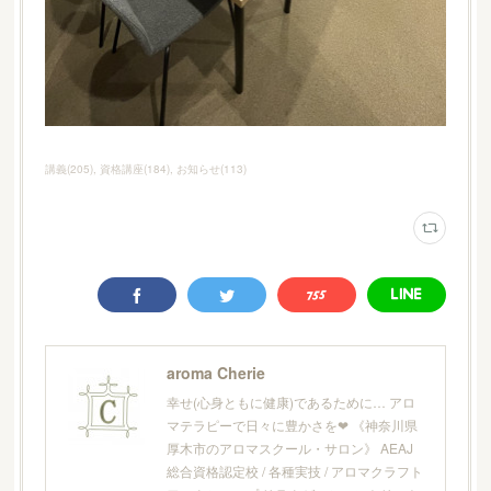
講義
(
205
)
資格講座
(
184
)
お知らせ
(
113
)
aroma Cherie
幸せ(心身ともに健康)であるために… アロ
マテラピーで日々に豊かさを❤︎ 《神奈川県
厚木市のアロマスクール・サロン》 AEAJ
総合資格認定校 / 各種実技 / アロマクラフト