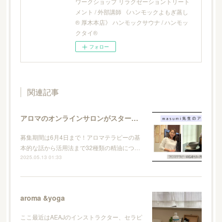
ワークショップ リラクゼーショントリート
メント / 外部講師 《ハンモックよもぎ蒸し
® 厚木本店》 ハンモックサウナ / ハンモッ
クタイ®
フォロー
関連記事
アロマのオンラインサロンがスタートします
募集期間は6月4日まで！アロマテラピーの基
本的な話から活用法まで32種類の精油につ…
2025.05.13 01:33
aroma &yoga
ここ最近はAEAJのインストラクター、セラピ