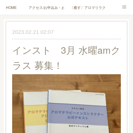
HOME
アクセス/お申込み・お問合せ
〔癒す〕アロマリラクゼーション
〔学ぶ〕AEAJ資格対応コース
〔学ぶ〕トリートメント実技講座／介護アロマ講座
2023.02.21 02:07
〔愉しむ〕アロマクラフトワークショップ
〔使う〕実用アロマテラピー(全4回)
インスト 3月 水曜amク
ハンモックよもぎ蒸し®
HAMMOCK SAUNA® アカデミー厚木校
ラス 募集！
ハンモックタイ古式協会® 厚木校
出張講座(個人／企業・団体)
PROFILE
Instagram
コラム
YouTube［アロマ・ハーブクラフト］