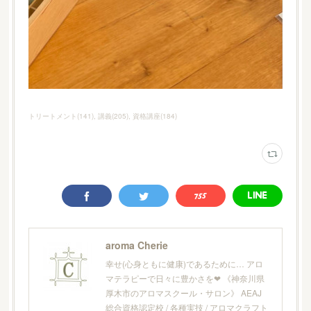
トリートメント
(
141
)
講義
(
205
)
資格講座
(
184
)
aroma Cherie
幸せ(心身ともに健康)であるために… アロ
マテラピーで日々に豊かさを❤︎ 《神奈川県
厚木市のアロマスクール・サロン》 AEAJ
総合資格認定校 / 各種実技 / アロマクラフト