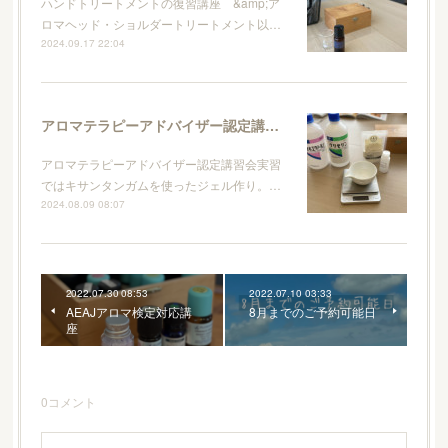
ハンドトリートメントの復習講座 &amp;ア
ロマヘッド・ショルダートリートメント以…
2024.09.17 22:04
アロマテラピーアドバイザー認定講習会
アロマテラピーアドバイザー認定講習会実習
ではキサンタンガムを使ったジェル作り。…
2024.08.09 08:07
2022.07.30 08:53
2022.07.10 03:33
AEAJアロマ検定対応講
8月までのご予約可能日
座
0
コメント