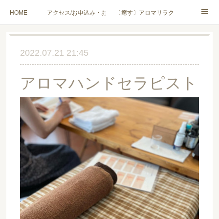
HOME
アクセス/お申込み・お問合せ
〔癒す〕アロマリラクゼーション
〔学ぶ〕AEAJ資格対応コース
〔学ぶ〕トリートメント実技講座／介護アロマ講座
2022.07.21 21:45
〔愉しむ〕アロマクラフトワークショップ
〔使う〕実用アロマテラピー(全4回)
アロマハンドセラピスト
ハンモックよもぎ蒸し®
HAMMOCK SAUNA® アカデミー厚木校
ハンモックタイ古式協会® 厚木校
出張講座(個人／企業・団体)
PROFILE
Instagram
コラム
YouTube［アロマ・ハーブクラフト］