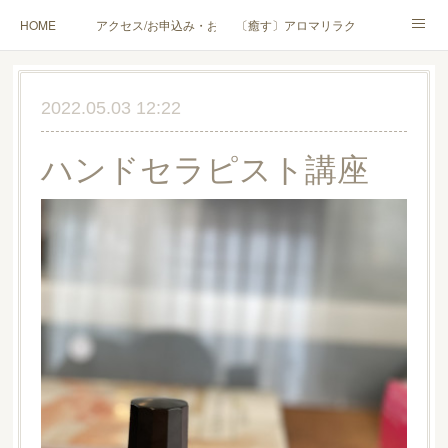
HOME
アクセス/お申込み・お問合せ
〔癒す〕アロマリラクゼーション
〔学ぶ〕AEAJ資格対応コース
〔学ぶ〕トリートメント実技講座／介護アロマ講座
2022.05.03 12:22
〔愉しむ〕アロマクラフトワークショップ
〔使う〕実用アロマテラピー(全4回)
ハンドセラピスト講座
ハンモックよもぎ蒸し®
HAMMOCK SAUNA® アカデミー厚木校
ハンモックタイ古式協会® 厚木校
出張講座(個人／企業・団体)
PROFILE
Instagram
コラム
YouTube［アロマ・ハーブクラフト］