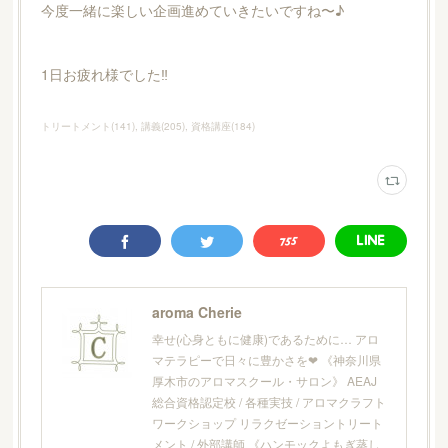
今度一緒に楽しい企画進めていきたいですね〜♪
1日お疲れ様でした‼︎
トリートメント
(
141
)
講義
(
205
)
資格講座
(
184
)
aroma Cherie
幸せ(心身ともに健康)であるために… アロ
マテラピーで日々に豊かさを❤︎ 《神奈川県
厚木市のアロマスクール・サロン》 AEAJ
総合資格認定校 / 各種実技 / アロマクラフト
ワークショップ リラクゼーショントリート
メント / 外部講師 《ハンモックよもぎ蒸し