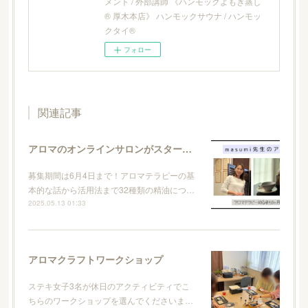
メント / 外部講師 《ハンモックよもぎ蒸し
® 厚木本店》 ハンモックサウナ / ハンモッ
クタイ®
フォロー
関連記事
アロマのオンラインサロンがスタートします
募集期間は6月4日まで！アロマテラピーの基
本的な話から活用法まで32種類の精油につ…
2025.05.13 01:33
アロマクラフトワークショップ
ステキ女子3名が休日のアクティビティでこ
ちらのワークショップを選んでくださいま…