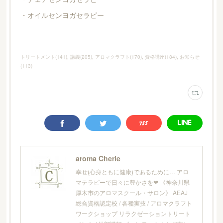
・オイルセンヨガセラピー
トリートメント
(
141
)
講義
(
205
)
アロマクラフト
(
170
)
資格講座
(
184
)
お知らせ
(
113
)
aroma Cherie
幸せ(心身ともに健康)であるために… アロ
マテラピーで日々に豊かさを❤︎ 《神奈川県
厚木市のアロマスクール・サロン》 AEAJ
総合資格認定校 / 各種実技 / アロマクラフト
ワークショップ リラクゼーショントリート