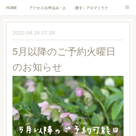
HOME
アクセス/お申込み・お問合せ
〔癒す〕アロマリラクゼーション
〔学ぶ〕AEAJ資格対応コース
〔学ぶ〕トリートメント実技講座／介護アロマ講座
2022.04.16 07:39
〔愉しむ〕アロマクラフトワークショップ
〔使う〕実用アロマテラピー(全4回)
5月以降のご予約火曜日
ハンモックよもぎ蒸し®
HAMMOCK SAUNA® アカデミー厚木校
のお知らせ
ハンモックタイ古式協会® 厚木校
出張講座(個人／企業・団体)
PROFILE
Instagram
コラム
YouTube［アロマ・ハーブクラフト］