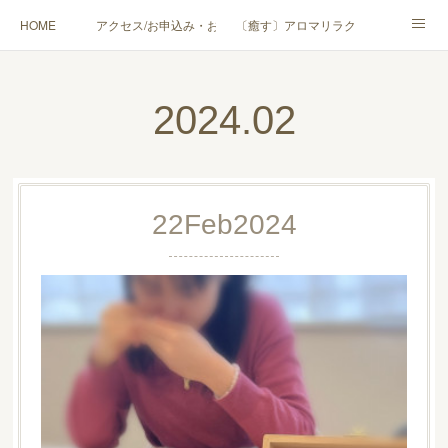
HOME
アクセス/お申込み・お問合せ
〔癒す〕アロマリラクゼーション
〔学ぶ〕AEAJ資格対応コース
〔学ぶ〕トリートメント実技講座／介護アロマ講座
2024
.
02
〔愉しむ〕アロマクラフトワークショップ
〔使う〕実用アロマテラピー(全4回)
ハンモックよもぎ蒸し®
HAMMOCK SAUNA® アカデミー厚木校
22
Feb
2024
ハンモックタイ古式協会® 厚木校
出張講座(個人／企業・団体)
PROFILE
Instagram
コラム
YouTube［アロマ・ハーブクラフト］