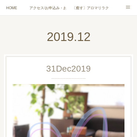
HOME
アクセス/お申込み・お問合せ
〔癒す〕アロマリラクゼーション
〔学ぶ〕AEAJ資格対応コース
〔学ぶ〕トリートメント実技講座／介護アロマ講座
2019
.
12
〔愉しむ〕アロマクラフトワークショップ
〔使う〕実用アロマテラピー(全4回)
ハンモックよもぎ蒸し®
HAMMOCK SAUNA® アカデミー厚木校
31
Dec
2019
ハンモックタイ古式協会® 厚木校
出張講座(個人／企業・団体)
PROFILE
Instagram
コラム
YouTube［アロマ・ハーブクラフト］