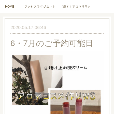
HOME
アクセス/お申込み・お問合せ
〔癒す〕アロマリラクゼーション
〔学ぶ〕AEAJ資格対応コース
〔学ぶ〕トリートメント実技講座／介護アロマ講座
2020.05.17 06:46
〔愉しむ〕アロマクラフトワークショップ
〔使う〕実用アロマテラピー(全4回)
6・7月のご予約可能日
ハンモックよもぎ蒸し®
HAMMOCK SAUNA® アカデミー厚木校
ハンモックタイ古式協会® 厚木校
出張講座(個人／企業・団体)
PROFILE
Instagram
コラム
YouTube［アロマ・ハーブクラフト］