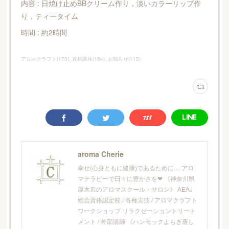
内容 : 日焼け止めBBクリーム作り，淡いカラーリップ作
り，ティータイム
時間 : 約2時間
アロマクラフト
(
170
)
資格講座
(
184
)
お知らせ
(
113
)
aroma Cherie
幸せ(心身ともに健康)であるために… アロ
マテラピーで日々に豊かさを❤︎ 《神奈川県
厚木市のアロマスクール・サロン》 AEAJ
総合資格認定校 / 各種実技 / アロマクラフト
ワークショップ リラクゼーショントリート
メント / 外部講師 《ハンモックよもぎ蒸し