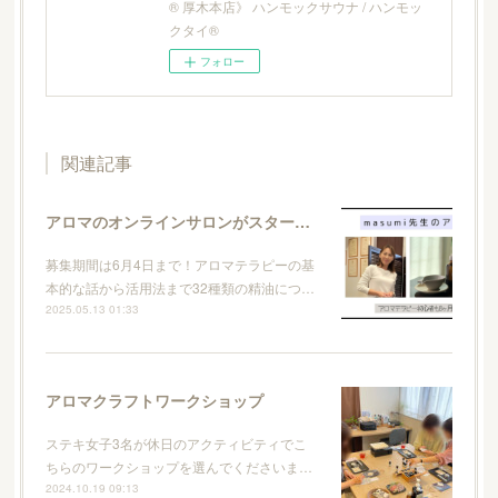
® 厚木本店》 ハンモックサウナ / ハンモッ
クタイ®
フォロー
関連記事
アロマのオンラインサロンがスタートします
募集期間は6月4日まで！アロマテラピーの基
本的な話から活用法まで32種類の精油につ…
2025.05.13 01:33
アロマクラフトワークショップ
ステキ女子3名が休日のアクティビティでこ
ちらのワークショップを選んでくださいま…
2024.10.19 09:13