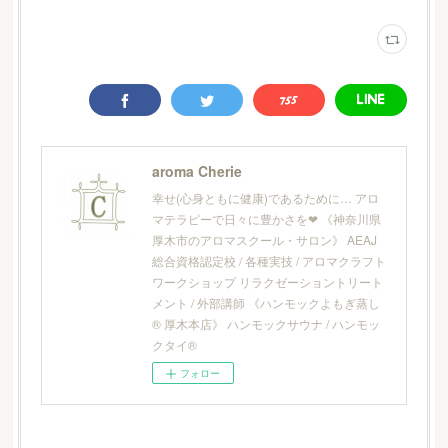
aroma Cherie
幸せ(心身ともに健康)であるために… アロ
マテラピーで日々に豊かさを❤︎ 《神奈川県
厚木市のアロマスクール・サロン》 AEAJ
総合資格認定校 / 各種実技 / アロマクラフト
ワークショップ リラクゼーショントリート
メント / 外部講師 《ハンモックよもぎ蒸し
® 厚木本店》 ハンモックサウナ / ハンモッ
クタイ®
フォロー