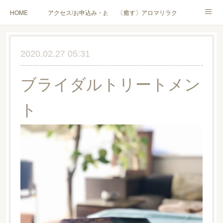
HOME
アクセス/お申込み・お問合せ
〔癒す〕アロマリラクゼーション
〔学ぶ〕AEAJ資格対応コース
〔学ぶ〕トリートメント実技講座／介護アロマ講座
2020.02.27 05:31
〔愉しむ〕アロマクラフトワークショップ
〔使う〕実用アロマテラピー(全4回)
ブライダルトリートメン
ハンモックよもぎ蒸し®
HAMMOCK SAUNA® アカデミー厚木校
ト
ハンモックタイ古式協会® 厚木校
出張講座(個人／企業・団体)
PROFILE
Instagram
コラム
YouTube［アロマ・ハーブクラフト］