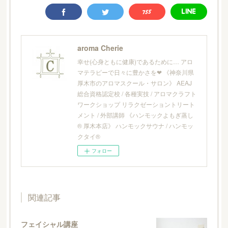
aroma Cherie
幸せ(心身ともに健康)であるために… アロ
マテラピーで日々に豊かさを❤︎ 《神奈川県
厚木市のアロマスクール・サロン》 AEAJ
総合資格認定校 / 各種実技 / アロマクラフト
ワークショップ リラクゼーショントリート
メント / 外部講師 《ハンモックよもぎ蒸し
® 厚木本店》 ハンモックサウナ / ハンモッ
クタイ®
フォロー
関連記事
フェイシャル講座