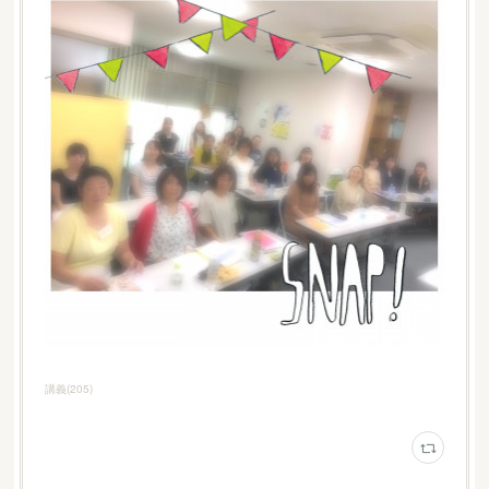
講義
(
205
)