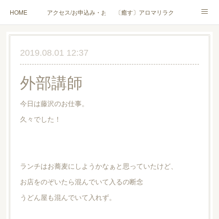
HOME
アクセス/お申込み・お問合せ
〔癒す〕アロマリラクゼーション
〔学ぶ〕AEAJ資格対応コース
〔学ぶ〕トリートメント実技講座／介護アロマ講座
2019.08.01 12:37
〔愉しむ〕アロマクラフトワークショップ
〔使う〕実用アロマテラピー(全4回)
外部講師
ハンモックよもぎ蒸し®
HAMMOCK SAUNA® アカデミー厚木校
今日は藤沢のお仕事。
ハンモックタイ古式協会® 厚木校
出張講座(個人／企業・団体)
PROFILE
久々でした！
Instagram
コラム
YouTube［アロマ・ハーブクラフト］
ランチはお蕎麦にしようかなぁと思っていたけど、
お店をのぞいたら混んでいて入るの断念
うどん屋も混んでいて入れず。