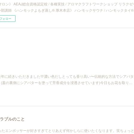
サロン》 AEAJ総合資格認定校 / 各種実技 / アロマクラフトワークショップ リラ
/ 外部講師 《ハンモックよもぎ蒸し® 厚木本店》 ハンモックサウナ / ハンモックタイ®
フォロー
去年に続きいただきました💛濃い色だしとっても香り高い〜伝統的な方法でシアバタ
(蓋の裏側にシアバターを塗って芳香成分を浸透させています)今日もお花を取り…
ラブルのこと
もらったエンボッサーが好きすぎてとりあえず何かしらに使いたくなります。笑ちょっ