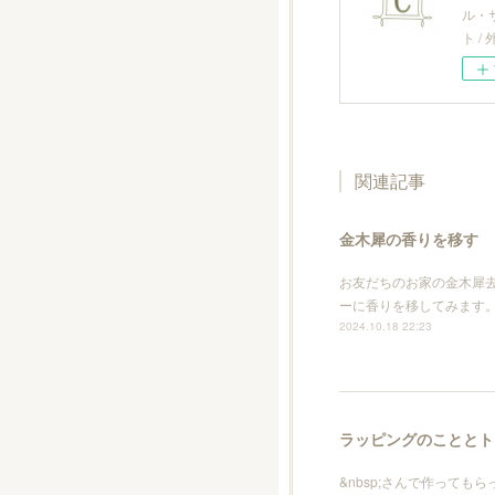
ル・
ト 
関連記事
金木犀の香りを移す
お友だちのお家の金木犀
ーに香りを移してみます。
2024.10.18 22:23
ラッピングのこととト
&nbsp;さんで作って