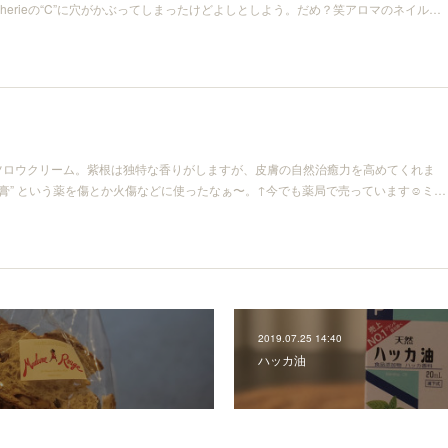
herieの“C”に穴がかぶってしまったけどよしとしよう。だめ？笑アロマのネイル…
ツロウクリーム。紫根は独特な香りがしますが、皮膚の自然治癒力を高めてくれま
雲膏” という薬を傷とか火傷などに使ったなぁ〜。↑今でも薬局で売っています☺︎ミ…
2019.07.25 14:40
ハッカ油