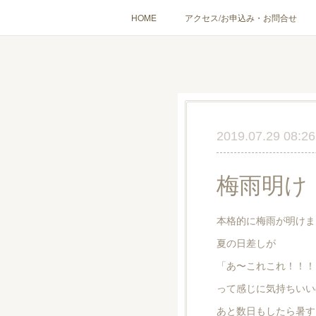
HOME
アクセス/お申込み・お問合せ
〔愉しむ〕アロマクラフトワークショップ
〔使う〕実
出張講座(個人／企
2019.07.29 08:26
梅雨明け
本格的に梅雨が明けま
夏の日差しが
「あ〜これこれ！！！
って感じに気持ちいい
あと数日もしたら暑す