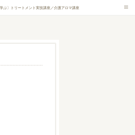
学ぶ〕トリートメント実技講座／介護アロマ講座
NA® アカデミー厚木校
ハンモックタイ古式協会® 厚木校
ロマ・ハーブクラフト］