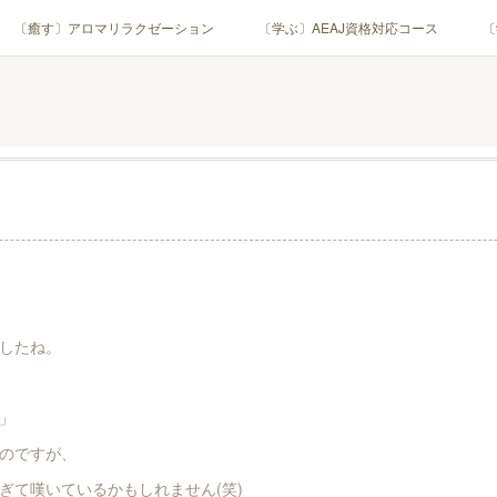
〔癒す〕アロマリラクゼーション
〔学ぶ〕AEAJ資格対応コース
〔
用アロマテラピー(全4回)
ハンモックよもぎ蒸し®
HAMMOCK SAU
業・団体)
PROFILE
Instagram
コラム
YouTube［ア
したね。
」
のですが、
ぎて嘆いているかもしれません(笑)