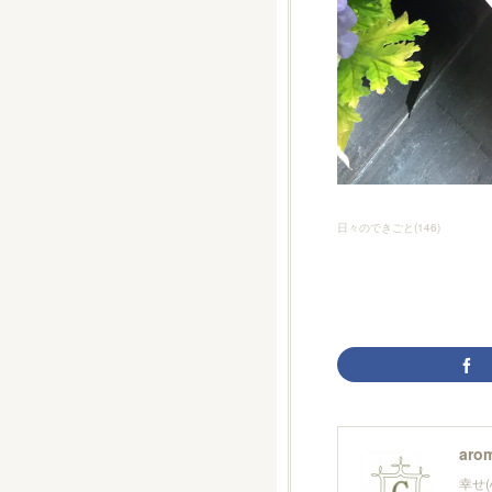
日々のできごと
(
146
)
arom
幸せ