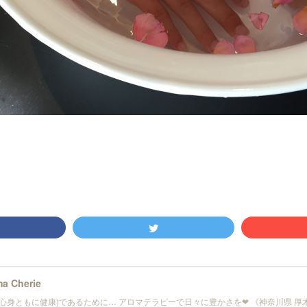
a Cherie
(心身ともに健康)であるために… アロマテラピーで日々に豊かさを❤︎ 《神奈川県 