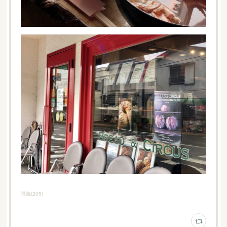
講義
(
205
)