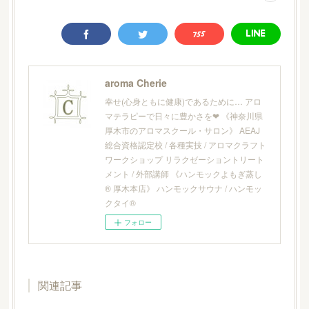
aroma Cherie
幸せ(心身ともに健康)であるために… アロ
マテラピーで日々に豊かさを❤︎ 《神奈川県
厚木市のアロマスクール・サロン》 AEAJ
総合資格認定校 / 各種実技 / アロマクラフト
ワークショップ リラクゼーショントリート
メント / 外部講師 《ハンモックよもぎ蒸し
® 厚木本店》 ハンモックサウナ / ハンモッ
クタイ®
フォロー
関連記事