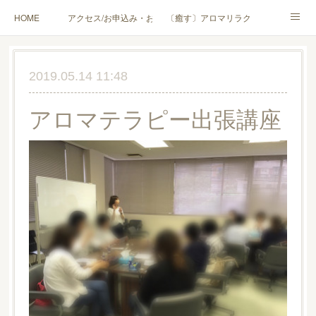
HOME
アクセス/お申込み・お問合せ
〔癒す〕アロマリラクゼーション
〔学ぶ〕AEAJ資格対応コース
〔学ぶ〕トリートメント実技講座／介護アロマ講座
2019.05.14 11:48
〔愉しむ〕アロマクラフトワークショップ
〔使う〕実用アロマテラピー(全4回)
アロマテラピー出張講座
ハンモックよもぎ蒸し®
HAMMOCK SAUNA® アカデミー厚木校
ハンモックタイ古式協会® 厚木校
出張講座(個人／企業・団体)
PROFILE
Instagram
コラム
YouTube［アロマ・ハーブクラフト］