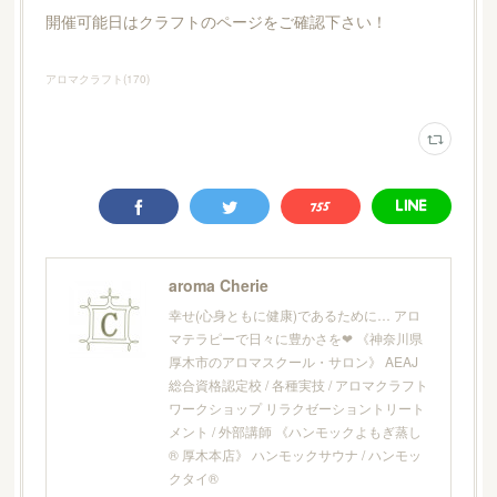
開催可能日はクラフトのページをご確認下さい！
アロマクラフト
(
170
)
aroma Cherie
幸せ(心身ともに健康)であるために… アロ
マテラピーで日々に豊かさを❤︎ 《神奈川県
厚木市のアロマスクール・サロン》 AEAJ
総合資格認定校 / 各種実技 / アロマクラフト
ワークショップ リラクゼーショントリート
メント / 外部講師 《ハンモックよもぎ蒸し
® 厚木本店》 ハンモックサウナ / ハンモッ
クタイ®