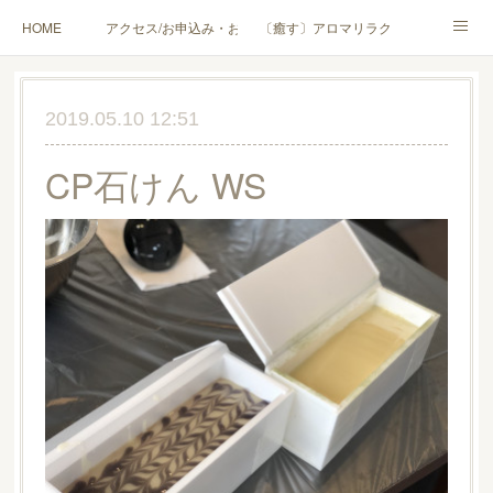
HOME
アクセス/お申込み・お問合せ
〔癒す〕アロマリラクゼーション
〔学ぶ〕AEAJ資格対応コース
〔学ぶ〕トリートメント実技講座／介護アロマ講座
2019.05.10 12:51
〔愉しむ〕アロマクラフトワークショップ
〔使う〕実用アロマテラピー(全4回)
CP石けん WS
ハンモックよもぎ蒸し®
HAMMOCK SAUNA® アカデミー厚木校
ハンモックタイ古式協会® 厚木校
出張講座(個人／企業・団体)
PROFILE
Instagram
コラム
YouTube［アロマ・ハーブクラフト］