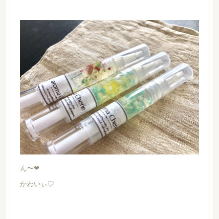
ん〜❤︎
かわいぃ♡