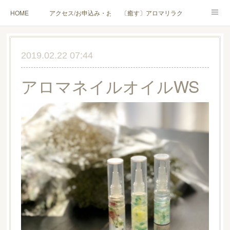
HOME
アクセス/お申込み・お問合せ
〔癒す〕アロマリラクゼーション
〔学ぶ〕AEAJ資格対応コース
〔学ぶ〕トリートメント実技講座／介護アロマ講座
2019.02.22 07:44
〔愉しむ〕アロマクラフトワークショップ
〔使う〕実用アロマテラピー(全4回)
アロマネイルオイルWS
ハンモックよもぎ蒸し®
HAMMOCK SAUNA® アカデミー厚木校
ハンモックタイ古式協会® 厚木校
出張講座(個人／企業・団体)
PROFILE
Instagram
コラム
YouTube［アロマ・ハーブクラフト］