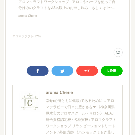
アロマクラフトワークショップ - アロマやハーブを使って自
分好みのクラフトを♪3名以上のお申し込み、もしくは1〜…
aroma Cherie
アロマクラフト
(
170
)
aroma Cherie
幸せ(心身ともに健康)であるために… アロ
マテラピーで日々に豊かさを❤︎ 《神奈川県
厚木市のアロマスクール・サロン》 AEAJ
総合資格認定校 / 各種実技 / アロマクラフト
ワークショップ リラクゼーショントリート
メント / 外部講師 《ハンモックよもぎ蒸し