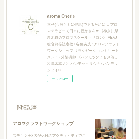
aroma Cherie
幸せ(心身ともに健康)であるために… アロ
マテラピーで日々に豊かさを❤︎ 《神奈川県
厚木市のアロマスクール・サロン》 AEAJ
総合資格認定校 / 各種実技 / アロマクラフト
ワークショップ リラクゼーショントリート
メント / 外部講師 《ハンモックよもぎ蒸し
® 厚木本店》 ハンモックサウナ / ハンモッ
クタイ®
フォロー
関連記事
アロマクラフトワークショップ
ステキ女子3名が休日のアクティビティでこ