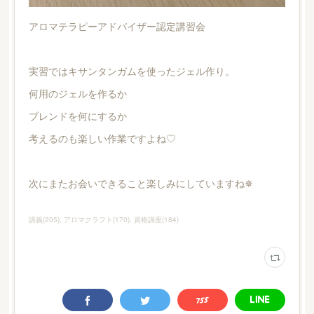
アロマテラピーアドバイザー認定講習会
実習ではキサンタンガムを使ったジェル作り。
何用のジェルを作るか
ブレンドを何にするか
考えるのも楽しい作業ですよね♡
次にまたお会いできること楽しみにしていますね✵
講義
(
205
)
アロマクラフト
(
170
)
資格講座
(
184
)