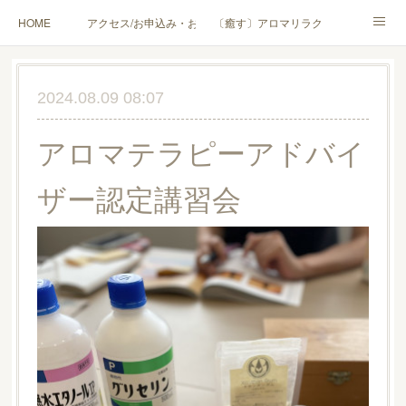
HOME
アクセス/お申込み・お問合せ
〔癒す〕アロマリラクゼーション
〔学ぶ〕AEAJ資格対応コース
〔学ぶ〕トリートメント実技講座／介護アロマ講座
2024.08.09 08:07
〔愉しむ〕アロマクラフトワークショップ
〔使う〕実用アロマテラピー(全4回)
アロマテラピーアドバイ
ハンモックよもぎ蒸し®
HAMMOCK SAUNA® アカデミー厚木校
ザー認定講習会
ハンモックタイ古式協会® 厚木校
出張講座(個人／企業・団体)
PROFILE
Instagram
コラム
YouTube［アロマ・ハーブクラフト］