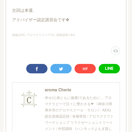
次回は来週、
アドバイザー認定講習会です✤
講義
(
205
)
アロマクラフト
(
170
)
資格講座
(
184
)
aroma Cherie
幸せ(心身ともに健康)であるために… アロ
マテラピーで日々に豊かさを❤︎ 《神奈川県
厚木市のアロマスクール・サロン》 AEAJ
総合資格認定校 / 各種実技 / アロマクラフト
ワークショップ リラクゼーショントリート
メント / 外部講師 《ハンモックよもぎ蒸し