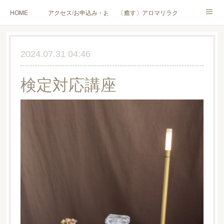
HOME
アクセス/お申込み・お問合せ
〔癒す〕アロマリラクゼーション
〔学ぶ〕AEAJ資格対応コース
〔学ぶ〕トリートメント実技講座／介護アロマ講座
2024.07.31 04:46
〔愉しむ〕アロマクラフトワークショップ
〔使う〕実用アロマテラピー(全4回)
検定対応講座
ハンモックよもぎ蒸し®
HAMMOCK SAUNA® アカデミー厚木校
ハンモックタイ古式協会® 厚木校
出張講座(個人／企業・団体)
PROFILE
Instagram
コラム
YouTube［アロマ・ハーブクラフト］