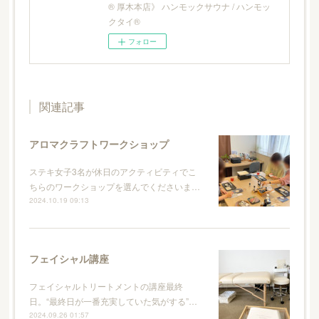
® 厚木本店》 ハンモックサウナ / ハンモッ
クタイ®
フォロー
関連記事
アロマクラフトワークショップ
ステキ女子3名が休日のアクティビティでこ
ちらのワークショップを選んでくださいま…
2024.10.19 09:13
フェイシャル講座
フェイシャルトリートメントの講座最終
日。“最終日が一番充実していた気がする”…
2024.09.26 01:57