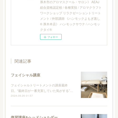
厚木市のアロマスクール・サロン》 AEAJ
総合資格認定校 / 各種実技 / アロマクラフト
ワークショップ リラクゼーショントリート
メント / 外部講師 《ハンモックよもぎ蒸し
® 厚木本店》 ハンモックサウナ / ハンモッ
クタイ®
フォロー
関連記事
フェイシャル講座
フェイシャルトリートメントの講座最終
日。“最終日が一番充実していた気がする”…
2024.09.26 01:57
復習講座&ヘッドショルダー