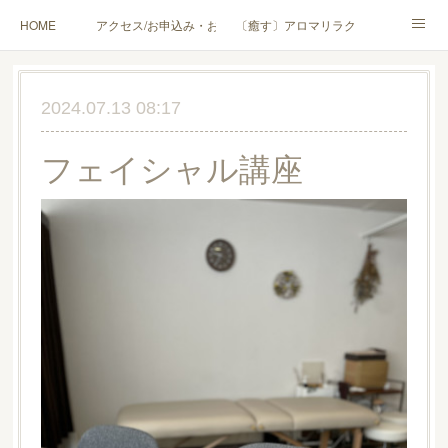
HOME
アクセス/お申込み・お問合せ
〔癒す〕アロマリラクゼーション
〔学ぶ〕AEAJ資格対応コース
〔学ぶ〕トリートメント実技講座／介護アロマ講座
2024.07.13 08:17
〔愉しむ〕アロマクラフトワークショップ
〔使う〕実用アロマテラピー(全4回)
フェイシャル講座
ハンモックよもぎ蒸し®
HAMMOCK SAUNA® アカデミー厚木校
ハンモックタイ古式協会® 厚木校
出張講座(個人／企業・団体)
PROFILE
Instagram
コラム
YouTube［アロマ・ハーブクラフト］