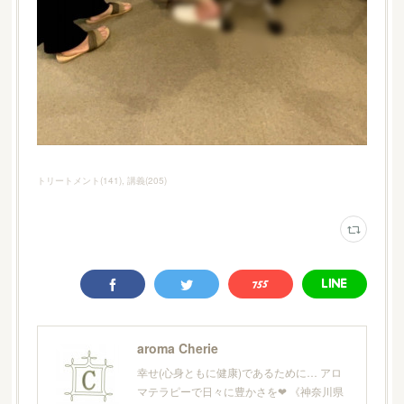
トリートメント
(
141
)
講義
(
205
)
aroma Cherie
幸せ(心身ともに健康)であるために… アロ
マテラピーで日々に豊かさを❤︎ 《神奈川県