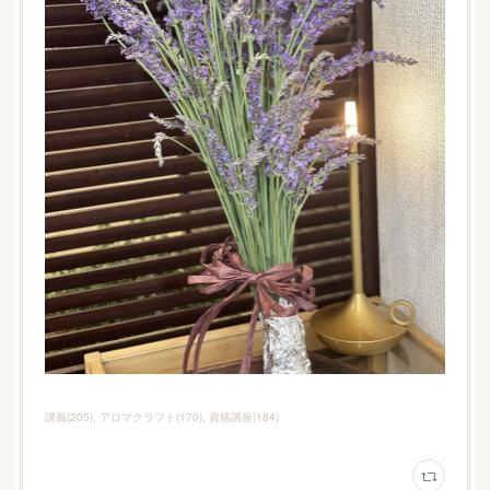
講義
(
205
)
アロマクラフト
(
170
)
資格講座
(
184
)