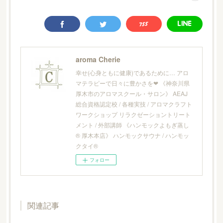
aroma Cherie
幸せ(心身ともに健康)であるために… アロ
マテラピーで日々に豊かさを❤︎ 《神奈川県
厚木市のアロマスクール・サロン》 AEAJ
総合資格認定校 / 各種実技 / アロマクラフト
ワークショップ リラクゼーショントリート
メント / 外部講師 《ハンモックよもぎ蒸し
® 厚木本店》 ハンモックサウナ / ハンモッ
クタイ®
フォロー
関連記事