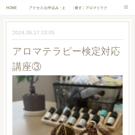
HOME
アクセス/お申込み・お問合せ
〔癒す〕アロマリラクゼーション
〔学ぶ〕AEAJ資格対応コース
〔学ぶ〕トリートメント実技講座／介護アロマ講座
2024.06.17 23:05
〔愉しむ〕アロマクラフトワークショップ
〔使う〕実用アロマテラピー(全4回)
アロマテラピー検定対応
ハンモックよもぎ蒸し®
HAMMOCK SAUNA® アカデミー厚木校
講座③
ハンモックタイ古式協会® 厚木校
出張講座(個人／企業・団体)
PROFILE
Instagram
コラム
YouTube［アロマ・ハーブクラフト］