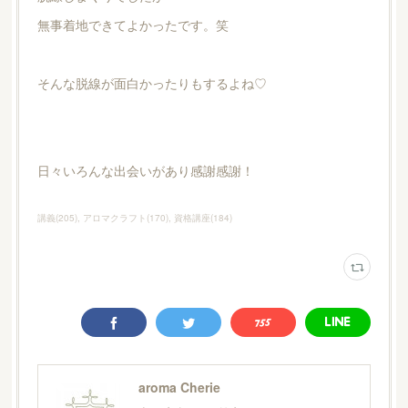
無事着地できてよかったです。笑
そんな脱線が面白かったりもするよね♡
日々いろんな出会いがあり感謝感謝！
講義
(
205
)
アロマクラフト
(
170
)
資格講座
(
184
)
aroma Cherie