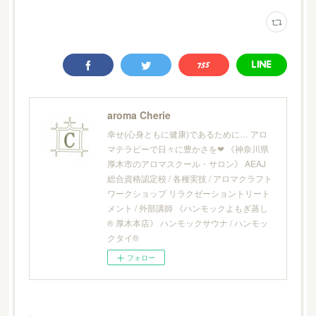
aroma Cherie
幸せ(心身ともに健康)であるために… アロ
マテラピーで日々に豊かさを❤︎ 《神奈川県
厚木市のアロマスクール・サロン》 AEAJ
総合資格認定校 / 各種実技 / アロマクラフト
ワークショップ リラクゼーショントリート
メント / 外部講師 《ハンモックよもぎ蒸し
® 厚木本店》 ハンモックサウナ / ハンモッ
クタイ®
フォロー