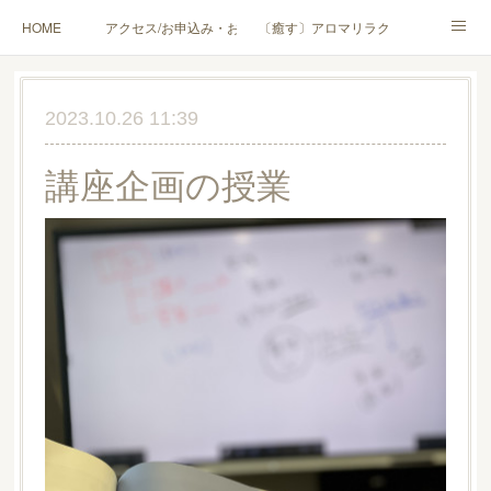
HOME
アクセス/お申込み・お問合せ
〔癒す〕アロマリラクゼーション
〔学ぶ〕AEAJ資格対応コース
〔学ぶ〕トリートメント実技講座／介護アロマ講座
2023.10.26 11:39
〔愉しむ〕アロマクラフトワークショップ
〔使う〕実用アロマテラピー(全4回)
講座企画の授業
ハンモックよもぎ蒸し®
HAMMOCK SAUNA® アカデミー厚木校
ハンモックタイ古式協会® 厚木校
出張講座(個人／企業・団体)
PROFILE
Instagram
コラム
YouTube［アロマ・ハーブクラフト］