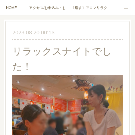
HOME
アクセス/お申込み・お問合せ
〔癒す〕アロマリラクゼーション
〔学ぶ〕AEAJ資格対応コース
〔学ぶ〕トリートメント実技講座／介護アロマ講座
2023.08.20 00:13
〔愉しむ〕アロマクラフトワークショップ
〔使う〕実用アロマテラピー(全4回)
リラックスナイトでし
ハンモックよもぎ蒸し®
HAMMOCK SAUNA® アカデミー厚木校
た！
ハンモックタイ古式協会® 厚木校
出張講座(個人／企業・団体)
PROFILE
Instagram
コラム
YouTube［アロマ・ハーブクラフト］