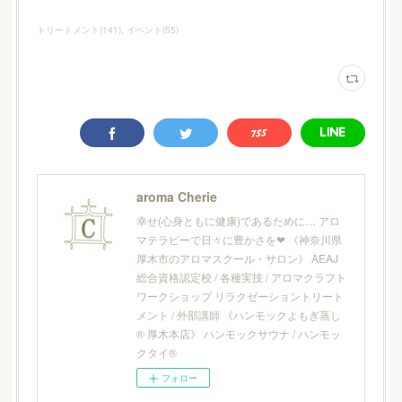
トリートメント
(
141
)
イベント
(
55
)
aroma Cherie
幸せ(心身ともに健康)であるために… アロ
マテラピーで日々に豊かさを❤︎ 《神奈川県
厚木市のアロマスクール・サロン》 AEAJ
総合資格認定校 / 各種実技 / アロマクラフト
ワークショップ リラクゼーショントリート
メント / 外部講師 《ハンモックよもぎ蒸し
® 厚木本店》 ハンモックサウナ / ハンモッ
クタイ®
フォロー