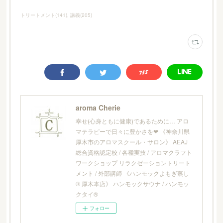
トリートメント
(
141
)
講義
(
205
)
aroma Cherie
幸せ(心身ともに健康)であるために… アロ
マテラピーで日々に豊かさを❤︎ 《神奈川県
厚木市のアロマスクール・サロン》 AEAJ
総合資格認定校 / 各種実技 / アロマクラフト
ワークショップ リラクゼーショントリート
メント / 外部講師 《ハンモックよもぎ蒸し
® 厚木本店》 ハンモックサウナ / ハンモッ
クタイ®
フォロー