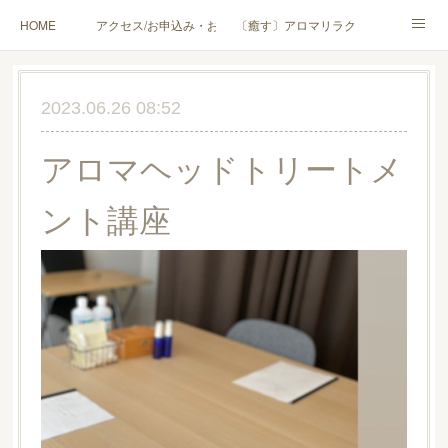
HOME
アクセス/お申込み・お問合せ
〔癒す〕アロマリラクゼーション
〔学ぶ〕AEAJ資格対応コース
〔学ぶ〕トリートメント実技講座／介護アロマ講座
2023.06.26 08:52
〔愉しむ〕アロマクラフトワークショップ
〔使う〕実用アロマテラピー(全4回)
アロマヘッドトリートメ
ハンモックよもぎ蒸し®
HAMMOCK SAUNA® アカデミー厚木校
ント講座
ハンモックタイ古式協会® 厚木校
出張講座(個人／企業・団体)
PROFILE
Instagram
コラム
YouTube［アロマ・ハーブクラフト］