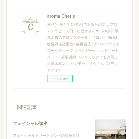
aroma Cherie
幸せ(心身ともに健康)であるために… アロ
マテラピーで日々に豊かさを❤︎ 《神奈川県
厚木市のアロマスクール・サロン》 AEAJ
総合資格認定校 / 各種実技 / アロマクラフト
ワークショップ リラクゼーショントリート
メント / 外部講師 《ハンモックよもぎ蒸し
® 厚木本店》 ハンモックサウナ / ハンモッ
クタイ®
フォロー
関連記事
フェイシャル講座
フェイシャルトリートメントの講座最終