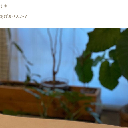
す✵
あげませんか？