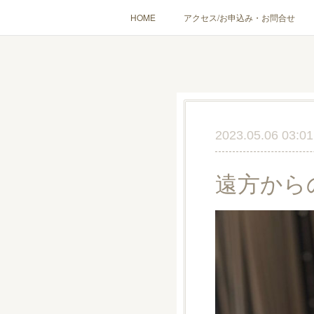
HOME
アクセス/お申込み・お問合せ
〔愉しむ〕アロマクラフトワークショップ
〔使う〕実
出張講座(個人／企
2023.05.06 03:01
遠方から