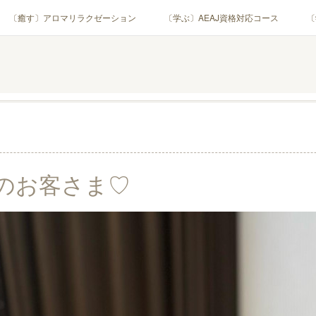
〔癒す〕アロマリラクゼーション
〔学ぶ〕AEAJ資格対応コース
〔
用アロマテラピー(全4回)
ハンモックよもぎ蒸し®
HAMMOCK SAU
業・団体)
PROFILE
Instagram
コラム
YouTube［ア
のお客さま♡