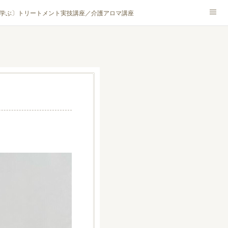
学ぶ〕トリートメント実技講座／介護アロマ講座
NA® アカデミー厚木校
ハンモックタイ古式協会® 厚木校
ロマ・ハーブクラフト］