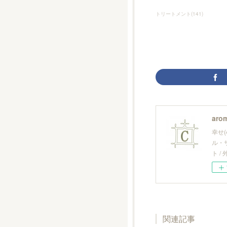
トリートメント
(
141
)
arom
幸せ
ル・
ト 
関連記事