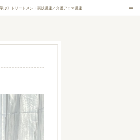
学ぶ〕トリートメント実技講座／介護アロマ講座
NA® アカデミー厚木校
ハンモックタイ古式協会® 厚木校
ロマ・ハーブクラフト］