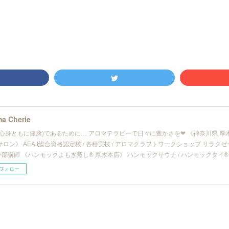
a Cherie
(心身ともに健康)であるために… アロマテラピーで日々に豊かさを❤︎ 《神奈川県 
サロン》 AEAJ総合資格認定校 / 各種実技 / アロマクラフトワークショップ リラ
/ 外部講師 《ハンモックよもぎ蒸し® 厚木本店》 ハンモックサウナ / ハンモックタイ®
フォロー