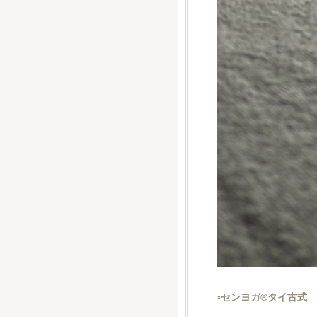
▫️センヨガ®︎タイ古式