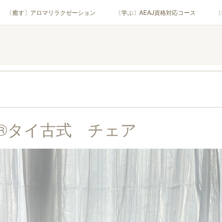
〔癒す〕アロマリラクゼーション
〔学ぶ〕AEAJ資格対応コース
〔
用アロマテラピー(全4回)
ハンモックよもぎ蒸し®
HAMMOCK SAU
業・団体)
PROFILE
Instagram
コラム
YouTube［ア
®︎タイ古式 チェア