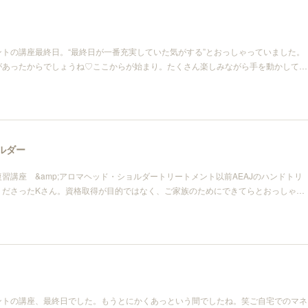
トの講座最終日。“最終日が一番充実していた気がする”とおっしゃっていました。
があったからでしょうね♡ここからが始まり。たくさん楽しみながら手を動かして…
ルダー
習講座 &amp;アロマヘッド・ショルダートリートメント以前AEAJのハンドトリ
くださったKさん。資格取得が目的ではなく、ご家族のためにできてらとおっしゃ…
ントの講座、最終日でした。もうとにかくあっという間でしたね。笑ご自宅でのマネ