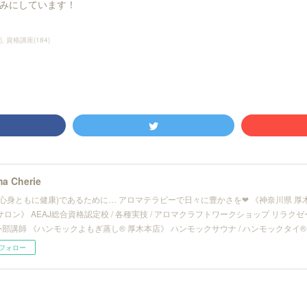
みにしています！
)
資格講座
(
184
)
a Cherie
(心身ともに健康)であるために… アロマテラピーで日々に豊かさを❤︎ 《神奈川県 
サロン》 AEAJ総合資格認定校 / 各種実技 / アロマクラフトワークショップ リラ
/ 外部講師 《ハンモックよもぎ蒸し® 厚木本店》 ハンモックサウナ / ハンモックタイ®
フォロー