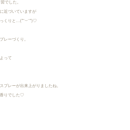
講習でした。
に近づいていますが
りと…(*˘︶˘*)♡
プレーづくり。
よって
スプレーが出来上がりましたね。
香りでした♡