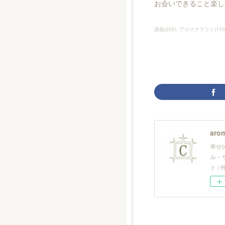
お会いできること楽し
講義
(
205
)
アロマクラフト
(
170
arom
幸せ
ル・
ト 