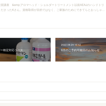
習講座 &amp;アロマヘッド・ショルダートリートメント以前AEAJのハンドトリ
くださったKさん。資格取得が目的ではなく、ご家族のためにできてらとおっしゃ…
2022.08.24 10:42
ピー検定対応コース
9月のご予約可能日のお知らせ