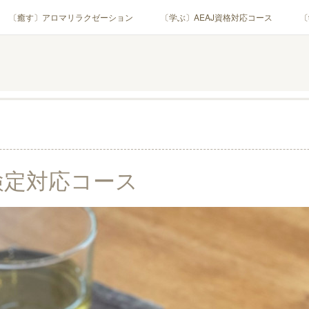
〔癒す〕アロマリラクゼーション
〔学ぶ〕AEAJ資格対応コース
〔
用アロマテラピー(全4回)
ハンモックよもぎ蒸し®
HAMMOCK SAU
業・団体)
PROFILE
Instagram
コラム
YouTube［ア
検定対応コース