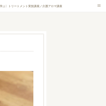
学ぶ〕トリートメント実技講座／介護アロマ講座
NA® アカデミー厚木校
ハンモックタイ古式協会® 厚木校
ロマ・ハーブクラフト］