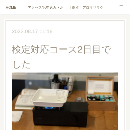
HOME
アクセス/お申込み・お問合せ
〔癒す〕アロマリラクゼーション
〔学ぶ〕AEAJ資格対応コース
〔学ぶ〕トリートメント実技講座／介護アロマ講座
2022.08.17 11:18
〔愉しむ〕アロマクラフトワークショップ
〔使う〕実用アロマテラピー(全4回)
検定対応コース2日目で
ハンモックよもぎ蒸し®
HAMMOCK SAUNA® アカデミー厚木校
した
ハンモックタイ古式協会® 厚木校
出張講座(個人／企業・団体)
PROFILE
Instagram
コラム
YouTube［アロマ・ハーブクラフト］