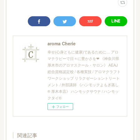
aroma Cherie
幸せ(心身ともに健康)であるために… アロ
マテラピーで日々に豊かさを❤︎ 《神奈川県
厚木市のアロマスクール・サロン》 AEAJ
総合資格認定校 / 各種実技 / アロマクラフト
ワークショップ リラクゼーショントリート
メント / 外部講師 《ハンモックよもぎ蒸し
® 厚木本店》 ハンモックサウナ / ハンモッ
クタイ®
フォロー
関連記事