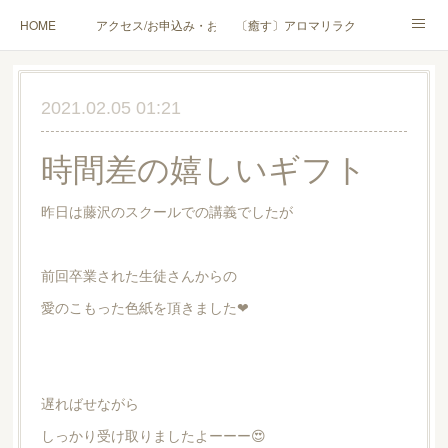
HOME
アクセス/お申込み・お問合せ
〔癒す〕アロマリラクゼーション
〔学ぶ〕AEAJ資格対応コース
〔学ぶ〕トリートメント実技講座／介護アロマ講座
2021.02.05 01:21
〔愉しむ〕アロマクラフトワークショップ
〔使う〕実用アロマテラピー(全4回)
時間差の嬉しいギフト
ハンモックよもぎ蒸し®
HAMMOCK SAUNA® アカデミー厚木校
昨日は藤沢のスクールでの講義でしたが
ハンモックタイ古式協会® 厚木校
出張講座(個人／企業・団体)
PROFILE
Instagram
コラム
YouTube［アロマ・ハーブクラフト］
前回卒業された生徒さんからの
愛のこもった色紙を頂きました❤︎
遅ればせながら
しっかり受け取りましたよーーー😍