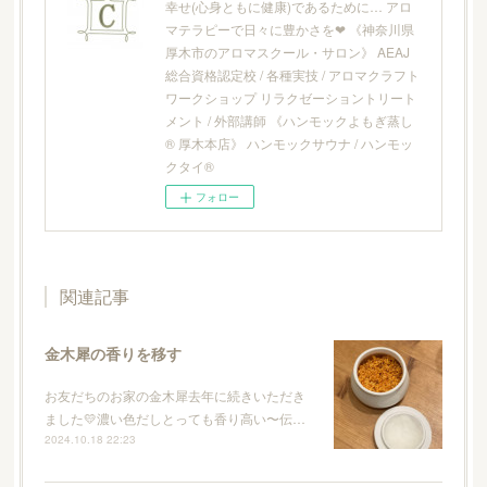
幸せ(心身ともに健康)であるために… アロ
マテラピーで日々に豊かさを❤︎ 《神奈川県
厚木市のアロマスクール・サロン》 AEAJ
総合資格認定校 / 各種実技 / アロマクラフト
ワークショップ リラクゼーショントリート
メント / 外部講師 《ハンモックよもぎ蒸し
® 厚木本店》 ハンモックサウナ / ハンモッ
クタイ®
フォロー
関連記事
金木犀の香りを移す
お友だちのお家の金木犀去年に続きいただき
ました💛濃い色だしとっても香り高い〜伝…
2024.10.18 22:23