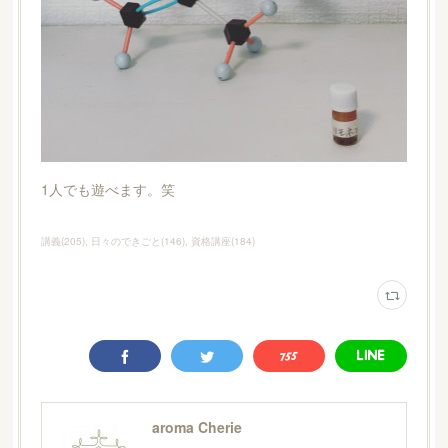
1人でも遊べます。笑
講義
(
205
)
日々のできごと
(
146
)
資格講座
(
184
)
aroma Cherie