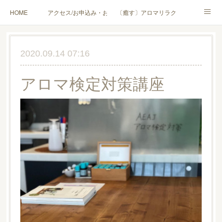
HOME
アクセス/お申込み・お問合せ
〔癒す〕アロマリラクゼーション
〔学ぶ〕AEAJ資格対応コース
〔学ぶ〕トリートメント実技講座／介護アロマ講座
2020.09.14 07:16
〔愉しむ〕アロマクラフトワークショップ
〔使う〕実用アロマテラピー(全4回)
アロマ検定対策講座
ハンモックよもぎ蒸し®
HAMMOCK SAUNA® アカデミー厚木校
ハンモックタイ古式協会® 厚木校
出張講座(個人／企業・団体)
PROFILE
Instagram
コラム
YouTube［アロマ・ハーブクラフト］