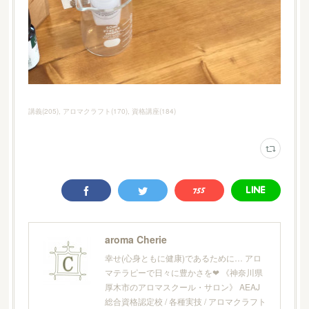
講義
(
205
)
アロマクラフト
(
170
)
資格講座
(
184
)
aroma Cherie
幸せ(心身ともに健康)であるために… アロ
マテラピーで日々に豊かさを❤︎ 《神奈川県
厚木市のアロマスクール・サロン》 AEAJ
総合資格認定校 / 各種実技 / アロマクラフト