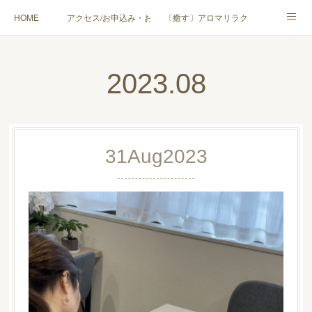
HOME
アクセス/お申込み・お問合せ
〔癒す〕アロマリラクゼーション
〔学ぶ〕AEAJ資格対応コース
〔学ぶ〕トリートメント実技講座／介護アロマ講座
2023
.
08
〔愉しむ〕アロマクラフトワークショップ
〔使う〕実用アロマテラピー(全4回)
ハンモックよもぎ蒸し®
HAMMOCK SAUNA® アカデミー厚木校
31
Aug
2023
ハンモックタイ古式協会® 厚木校
出張講座(個人／企業・団体)
PROFILE
Instagram
コラム
YouTube［アロマ・ハーブクラフト］