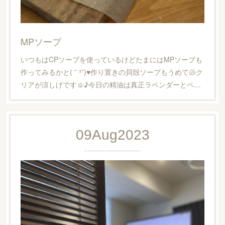
MPソープ
いつもはCPソープを使っているけどたまにはMPソープも
作ってみるかと( ˘ ³˘)♥︎作り置きの貝殻ソープもうめて🐚ク
リアが涼しげです☺︎♪今日の精油は真正ラベンダーとペ…
09
Aug
2023