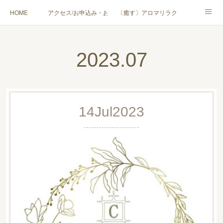
HOME
アクセス/お申込み・お問合せ
〔癒す〕アロマリラクゼーション
〔学ぶ〕AEAJ資格対応コース
〔学ぶ〕トリートメント実技講座／介護アロマ講座
2023
.
07
〔愉しむ〕アロマクラフトワークショップ
〔使う〕実用アロマテラピー(全4回)
ハンモックよもぎ蒸し®
HAMMOCK SAUNA® アカデミー厚木校
14
Jul
2023
ハンモックタイ古式協会® 厚木校
出張講座(個人／企業・団体)
PROFILE
Instagram
コラム
YouTube［アロマ・ハーブクラフト］