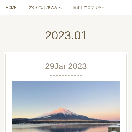
HOME
アクセス/お申込み・お問合せ
〔癒す〕アロマリラクゼーション
〔学ぶ〕AEAJ資格対応コース
〔学ぶ〕トリートメント実技講座／介護アロマ講座
2023
.
01
〔愉しむ〕アロマクラフトワークショップ
〔使う〕実用アロマテラピー(全4回)
ハンモックよもぎ蒸し®
HAMMOCK SAUNA® アカデミー厚木校
29
Jan
2023
ハンモックタイ古式協会® 厚木校
出張講座(個人／企業・団体)
PROFILE
Instagram
コラム
YouTube［アロマ・ハーブクラフト］