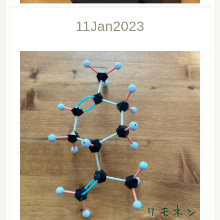
11
Jan
2023
WS＋15分施術
アロマクラフトワークショップ✵＋15分のチェア施術 𐦂束
の間のリフレッシュにお越しくださいました♡´･ᴗ･`♡初
めてのアロマテラピーも楽しんでいただけて嬉しかった…