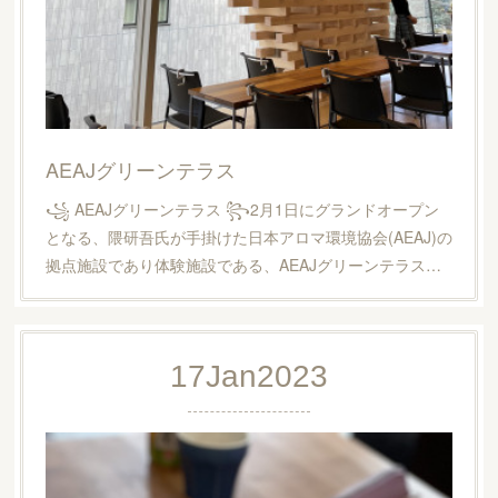
AEAJグリーンテラス
꧁ AEAJグリーンテラス ꧂2月1日にグランドオープン
となる、隈研吾氏が手掛けた日本アロマ環境協会(AEAJ)の
拠点施設であり体験施設である、AEAJグリーンテラス…
17
Jan
2023