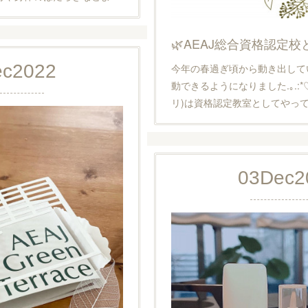
🌿AEAJ総合資格認定校
ec
2022
今年の春過ぎ頃から動き出して
動できるようになりました.｡.:*♡ar
リ)は資格認定教室としてやっ
03
Dec
2