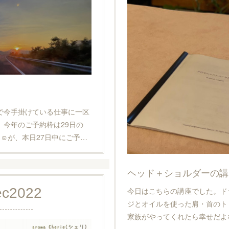
日で今手掛けている仕事に一区
、今年のご予約枠は29日の
た☺︎が、本日27日中にご予…
ヘッド＋ショルダーの講
ec
2022
️今日はこちらの講座でした。
ジとオイルを使った肩・首のト
家族がやってくれたら幸せだよ