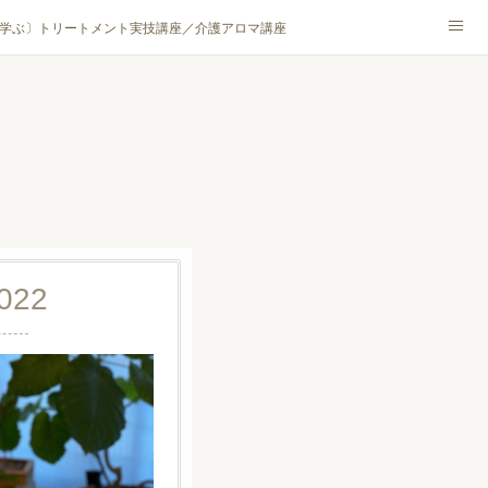
学ぶ〕トリートメント実技講座／介護アロマ講座
NA® アカデミー厚木校
ハンモックタイ古式協会® 厚木校
ロマ・ハーブクラフト］
022