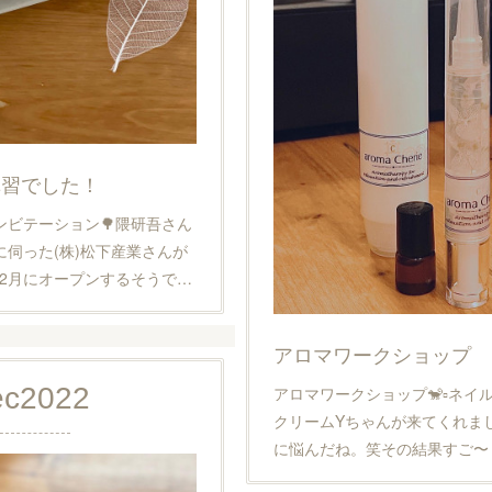
講習でした！
ンビテーション🌳隈研吾さん
伺った(株)松下産業さんが
が2月にオープンするそうで…
アロマワークショップ
ec
2022
アロマワークショップ🐒▫️ネイ
クリームYちゃんが来てくれまし
に悩んだね。笑その結果すご〜