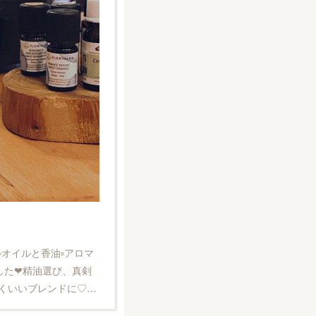
ルオイルと香油▫️アロマ
た❤︎精油選び、真剣
くいいブレンドに♡…