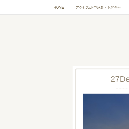
HOME
アクセス/お申込み・お問合せ
〔愉しむ〕アロマクラフトワークショップ
〔使う〕実
出張講座(個人／企
27
D