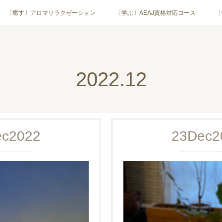
〔癒す〕アロマリラクゼーション
〔学ぶ〕AEAJ資格対応コース
〔
用アロマテラピー(全4回)
ハンモックよもぎ蒸し®
HAMMOCK SAU
業・団体)
PROFILE
Instagram
コラム
YouTube［ア
2022
.
12
ec
2022
23
Dec
2