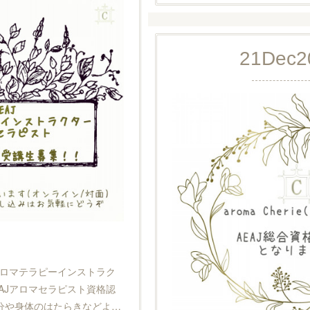
21
Dec
2
！
Jアロマテラピーインストラク
EAJアロマセラピスト資格認
分や身体のはたらきなどよ…