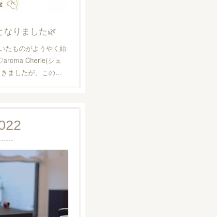
となりました🌿
いたものがようやく始
oma Cherie(シェ
てきましたが、この…
022