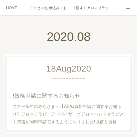
HOME
アクセス/お申込み・お問合せ
〔癒す〕アロマリラクゼーション
〔学ぶ〕AEAJ資格対応コース
〔学ぶ〕トリートメント実技講座／介護アロマ講座
2020
.
08
〔愉しむ〕アロマクラフトワークショップ
〔使う〕実用アロマテラピー(全4回)
ハンモックよもぎ蒸し®
HAMMOCK SAUNA® アカデミー厚木校
18
Aug
2020
ハンモックタイ古式協会® 厚木校
出張講座(個人／企業・団体)
PROFILE
Instagram
コラム
YouTube［アロマ・ハーブクラフト］
❗️資格申請に関するお知らせ
スクール生のみなさまへ【AEAJ資格申請に関するお知ら
せ】アロマテラピーアドバイザーとアロマハンドセラピス
ト資格が同時申請できるようになりました❗️以前と資格…