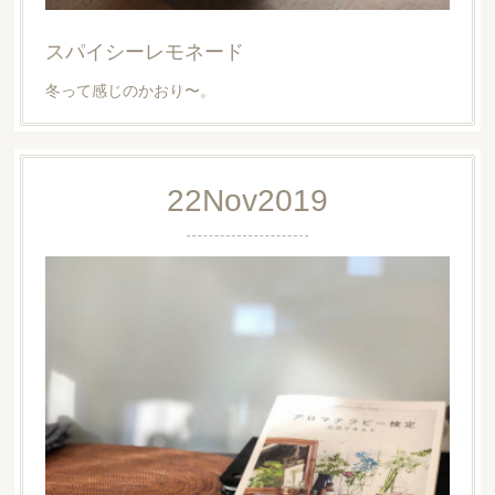
スパイシーレモネード
冬って感じのかおり〜。
22
Nov
2019