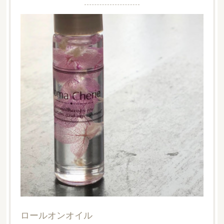
ロールオンオイル