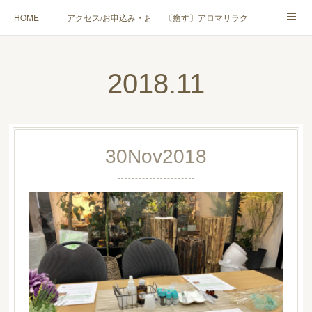
HOME
アクセス/お申込み・お問合せ
〔癒す〕アロマリラクゼーション
〔学ぶ〕AEAJ資格対応コース
〔学ぶ〕トリートメント実技講座／介護アロマ講座
2018
.
11
〔愉しむ〕アロマクラフトワークショップ
〔使う〕実用アロマテラピー(全4回)
ハンモックよもぎ蒸し®
HAMMOCK SAUNA® アカデミー厚木校
30
Nov
2018
ハンモックタイ古式協会® 厚木校
出張講座(個人／企業・団体)
PROFILE
Instagram
コラム
YouTube［アロマ・ハーブクラフト］