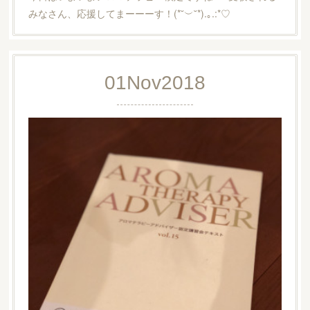
みなさん、応援してまーーーす！(*˘︶˘*).｡.:*♡
01
Nov
2018