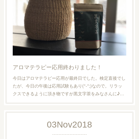
アロマテラピー応用終わりました！
今日はアロマテラピー応用が最終日でした。検定直後でし
たが、今日の午後は応用試験もあり(°-°;)なので。リラッ
クスできるように頂き物ですが黒文字茶をみなさんに♪…
03
Nov
2018