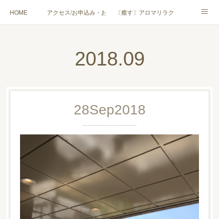
HOME
アクセス/お申込み・お問合せ
〔癒す〕アロマリラクゼーション
〔学ぶ〕AEAJ資格対応コース
〔学ぶ〕トリートメント実技講座／介護アロマ講座
2018
.
09
〔愉しむ〕アロマクラフトワークショップ
〔使う〕実用アロマテラピー(全4回)
ハンモックよもぎ蒸し®
HAMMOCK SAUNA® アカデミー厚木校
28
Sep
2018
ハンモックタイ古式協会® 厚木校
出張講座(個人／企業・団体)
PROFILE
Instagram
コラム
YouTube［アロマ・ハーブクラフト］