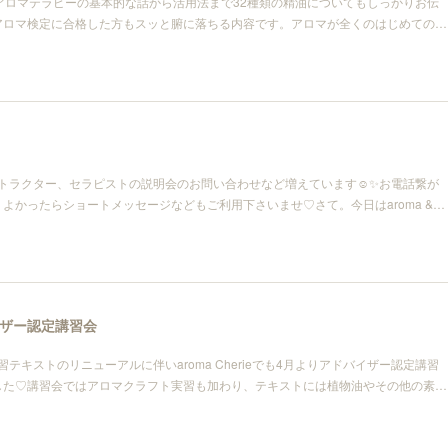
アロマテラピーの基本的な話から活用法まで32種類の精油についてもしっかりお伝
アロマ検定に合格した方もスッと腑に落ちる内容です。アロマが全くのはじめての…
ストラクター、セラピストの説明会のお問い合わせなど増えています☺️✨お電話繋が
よかったらショートメッセージなどもご利用下さいませ♡さて。今日はaroma &…
ザー認定講習会
習テキストのリニューアルに伴いaroma Cherieでも4月よりアドバイザー認定講習
した♡講習会ではアロマクラフト実習も加わり、テキストには植物油やその他の素…