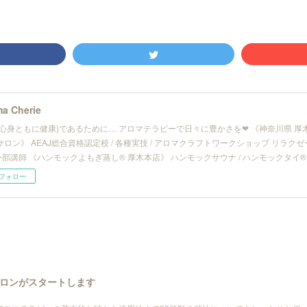
a Cherie
(心身ともに健康)であるために… アロマテラピーで日々に豊かさを❤︎ 《神奈川県 
サロン》 AEAJ総合資格認定校 / 各種実技 / アロマクラフトワークショップ リラ
/ 外部講師 《ハンモックよもぎ蒸し® 厚木本店》 ハンモックサウナ / ハンモックタイ®
フォロー
ロンがスタートします