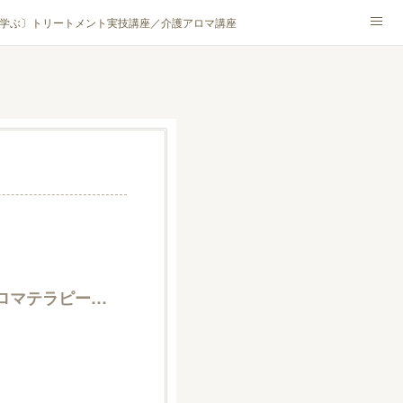
学ぶ〕トリートメント実技講座／介護アロマ講座
NA® アカデミー厚木校
ハンモックタイ古式協会® 厚木校
ロマ・ハーブクラフト］
（公社） 日本アロマ環境協会 | 検定・資格 | アロマテラピーインストラクター