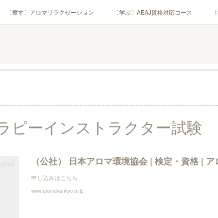
〔癒す〕アロマリラクゼーション
〔学ぶ〕AEAJ資格対応コース
〔
用アロマテラピー(全4回)
ハンモックよもぎ蒸し®
HAMMOCK SAU
業・団体)
PROFILE
Instagram
コラム
YouTube［ア
ラピーインストラクター試験
申し込みはこちら
www.aromakankyo.or.jp