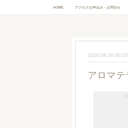
HOME
アクセス/お申込み・お問合せ
〔愉しむ〕アロマクラフトワークショップ
〔使う〕実
出張講座(個人／企
2020.08.06 00:23
アロマテ