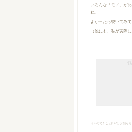
いろんな「モノ」が比
ね。
よかったら覗いてみて
（他にも、私が実際に使
日々のできごと
(
146
)
お知らせ