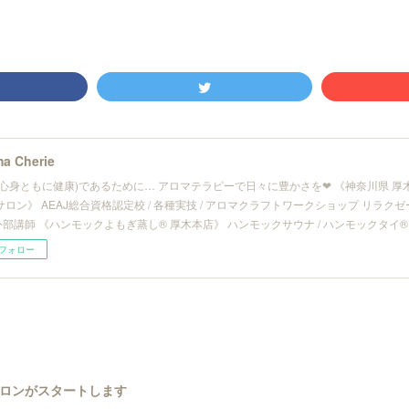
a Cherie
(心身ともに健康)であるために… アロマテラピーで日々に豊かさを❤︎ 《神奈川県 
サロン》 AEAJ総合資格認定校 / 各種実技 / アロマクラフトワークショップ リラ
/ 外部講師 《ハンモックよもぎ蒸し® 厚木本店》 ハンモックサウナ / ハンモックタイ®
フォロー
ロンがスタートします