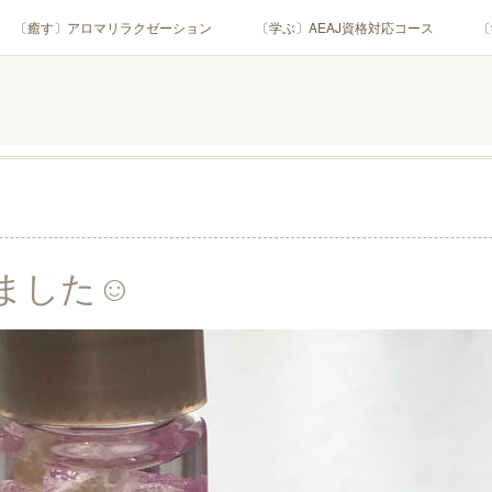
〔癒す〕アロマリラクゼーション
〔学ぶ〕AEAJ資格対応コース
〔
用アロマテラピー(全4回)
ハンモックよもぎ蒸し®
HAMMOCK SAU
業・団体)
PROFILE
Instagram
コラム
YouTube［ア
ました☺︎