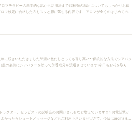
アロマテラピーの基本的な話から活用法まで32種類の精油についてもしっかりお伝
アロマ検定に合格した方もスッと腑に落ちる内容です。アロマが全くのはじめての…
去年に続きいただきました💛濃い色だしとっても香り高い〜伝統的な方法でシアバタ
(蓋の裏側にシアバターを塗って芳香成分を浸透させています)今日もお花を取り…
ストラクター、セラピストの説明会のお問い合わせなど増えています☺️✨お電話繋が
よかったらショートメッセージなどもご利用下さいませ♡さて。今日はaroma &…