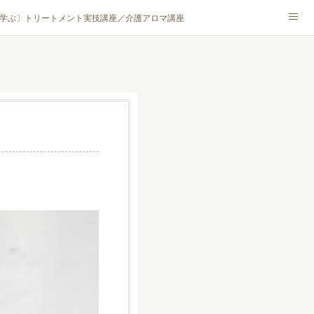
学ぶ〕トリートメント実技講座／介護アロマ講座
NA® アカデミー厚木校
ハンモックタイ古式協会® 厚木校
ロマ・ハーブクラフト］