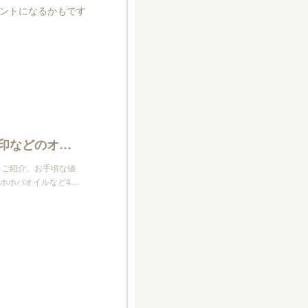
ントになるかもです
ホホバオイルおすすめ人気ランキング15選！無印などのオーガニック商品を紹介！
をご紹介。お手頃な値
ホホバオイルなど4…