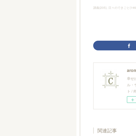
講義
(
205
)
日々のできごと
(
146
arom
幸せ
ル・
ト 
関連記事