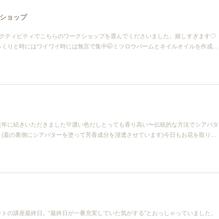
ショップ
アクティビティでこちらのワークショップを選んでくださいました。嬉しすぎます♡
っくりと時にはワイワイ時には無言で集中🤭ミツロウバームとネイルオイルを作成…
去年に続きいただきました💛濃い色だしとっても香り高い〜伝統的な方法でシアバタ
(蓋の裏側にシアバターを塗って芳香成分を浸透させています)今日もお花を取り…
トの講座最終日。“最終日が一番充実していた気がする”とおっしゃっていました。