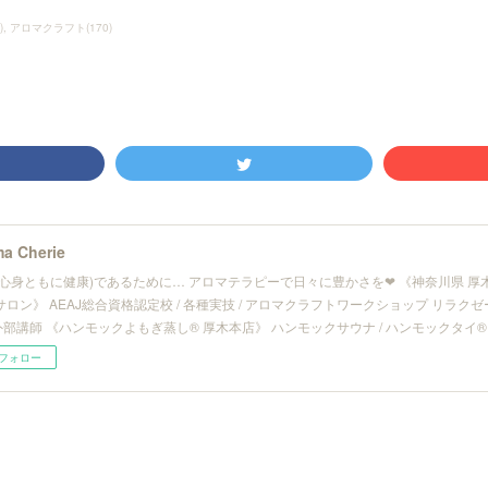
)
アロマクラフト
(
170
)
a Cherie
(心身ともに健康)であるために… アロマテラピーで日々に豊かさを❤︎ 《神奈川県 
サロン》 AEAJ総合資格認定校 / 各種実技 / アロマクラフトワークショップ リラ
/ 外部講師 《ハンモックよもぎ蒸し® 厚木本店》 ハンモックサウナ / ハンモックタイ®
フォロー