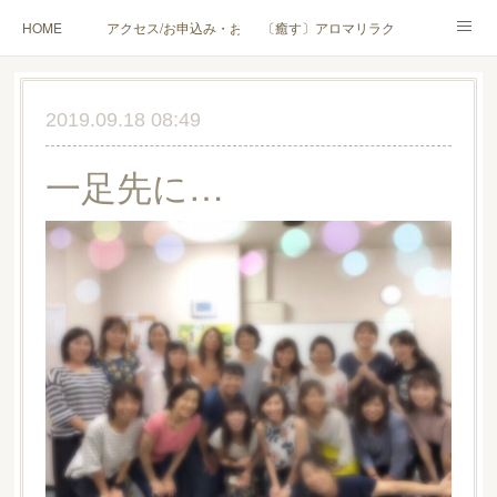
HOME
アクセス/お申込み・お問合せ
〔癒す〕アロマリラクゼーション
〔学ぶ〕AEAJ資格対応コース
〔学ぶ〕トリートメント実技講座／介護アロマ講座
2019.09.18 08:49
〔愉しむ〕アロマクラフトワークショップ
〔使う〕実用アロマテラピー(全4回)
一足先に…
ハンモックよもぎ蒸し®
HAMMOCK SAUNA® アカデミー厚木校
ハンモックタイ古式協会® 厚木校
出張講座(個人／企業・団体)
PROFILE
Instagram
コラム
YouTube［アロマ・ハーブクラフト］