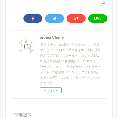
aroma Cherie
幸せ(心身ともに健康)であるために… アロ
マテラピーで日々に豊かさを❤︎ 《神奈川県
厚木市のアロマスクール・サロン》 AEAJ
総合資格認定校 / 各種実技 / アロマクラフト
ワークショップ リラクゼーショントリート
メント / 外部講師 《ハンモックよもぎ蒸し
® 厚木本店》 ハンモックサウナ / ハンモッ
クタイ®
フォロー
関連記事