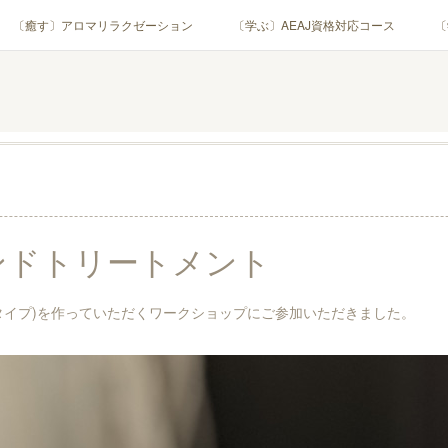
〔癒す〕アロマリラクゼーション
〔学ぶ〕AEAJ資格対応コース
〔
用アロマテラピー(全4回)
ハンモックよもぎ蒸し®
HAMMOCK SAU
業・団体)
PROFILE
Instagram
コラム
YouTube［ア
ンドトリートメント
タイプ)を作っていただくワークショップにご参加いただきました。