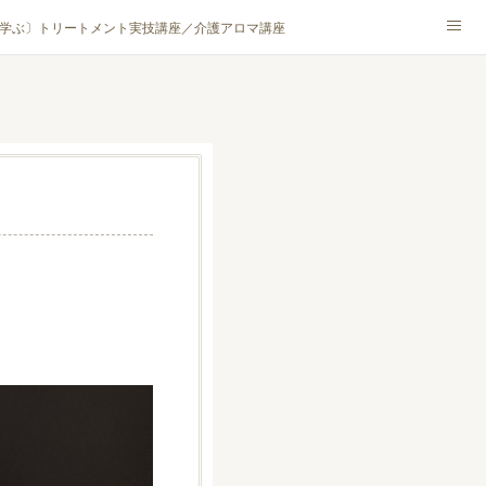
学ぶ〕トリートメント実技講座／介護アロマ講座
NA® アカデミー厚木校
ハンモックタイ古式協会® 厚木校
ロマ・ハーブクラフト］