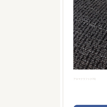
アロマクラフト
(
170
)