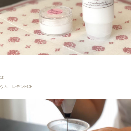
は
ウム、レモンFCF