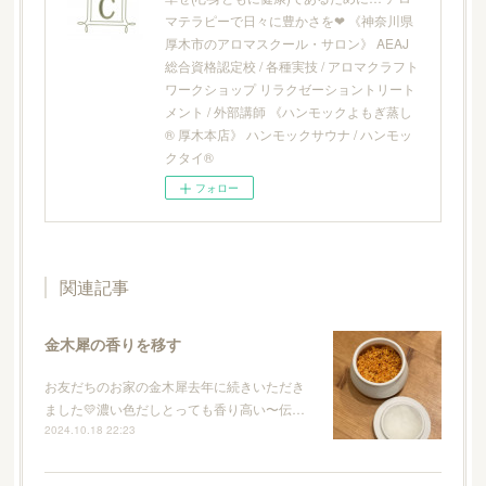
マテラピーで日々に豊かさを❤︎ 《神奈川県
厚木市のアロマスクール・サロン》 AEAJ
総合資格認定校 / 各種実技 / アロマクラフト
ワークショップ リラクゼーショントリート
メント / 外部講師 《ハンモックよもぎ蒸し
® 厚木本店》 ハンモックサウナ / ハンモッ
クタイ®
フォロー
関連記事
金木犀の香りを移す
お友だちのお家の金木犀去年に続きいただき
ました💛濃い色だしとっても香り高い〜伝…
2024.10.18 22:23