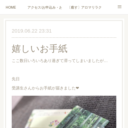
HOME
アクセス/お申込み・お問合せ
〔癒す〕アロマリラクゼーション
〔学ぶ〕AEAJ資格対応コース
〔学ぶ〕トリートメント実技講座／介護アロマ講座
2019.06.22 23:31
〔愉しむ〕アロマクラフトワークショップ
〔使う〕実用アロマテラピー(全4回)
嬉しいお手紙
ハンモックよもぎ蒸し®
HAMMOCK SAUNA® アカデミー厚木校
ここ数日いろいろあり過ぎて滞ってしまいましたが…
ハンモックタイ古式協会® 厚木校
出張講座(個人／企業・団体)
PROFILE
Instagram
コラム
YouTube［アロマ・ハーブクラフト］
先日
受講生さんからお手紙が届きました❤︎