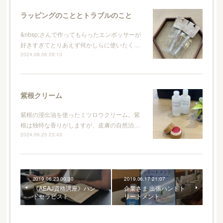
ラッピングのこととトラブルのこと
&nbsp;さんで作ってもらったエンボッサーが
好きすぎてとりあえず何かしらに使いたく…
2024.08.06 09:13
紫根クリーム
紫根の浸出油を使ったミツロウクリーム。紫
根は独特な香りがしますが、皮膚の自然治…
2024.06.25 23:43
2019.06.23 00:30
2019.06.17 21:07
《AEAJ資格講座》ハン
企業さま 出張ハンドト
ドセラピスト
リートメント