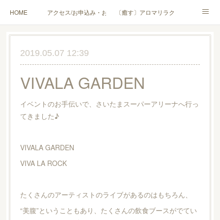
HOME
アクセス/お申込み・お問合せ
〔癒す〕アロマリラクゼーション
〔学ぶ〕AEAJ資格対応コース
〔学ぶ〕トリートメント実技講座／介護アロマ講座
2019.05.07 12:39
〔愉しむ〕アロマクラフトワークショップ
〔使う〕実用アロマテラピー(全4回)
VIVALA GARDEN
ハンモックよもぎ蒸し®
HAMMOCK SAUNA® アカデミー厚木校
イベントのお手伝いで、さいたまスーパーアリーナへ行っ
ハンモックタイ古式協会® 厚木校
出張講座(個人／企業・団体)
PROFILE
てきました♪
Instagram
コラム
YouTube［アロマ・ハーブクラフト］
VIVALA GARDEN
VIVA LA ROCK
たくさんのアーティストのライブがあるのはもちろん、
“美腹”ということもあり、たくさんの飲食ブースがでてい