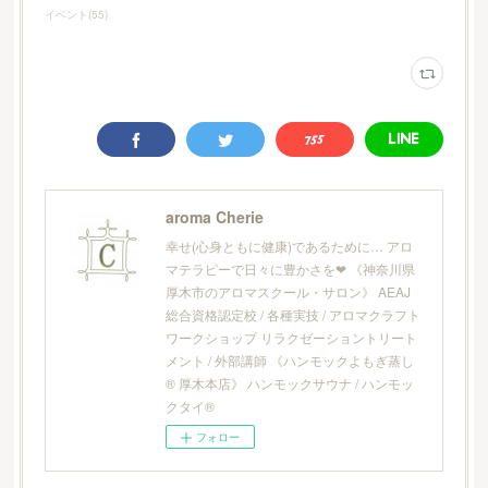
イベント
(
55
)
aroma Cherie
幸せ(心身ともに健康)であるために… アロ
マテラピーで日々に豊かさを❤︎ 《神奈川県
厚木市のアロマスクール・サロン》 AEAJ
総合資格認定校 / 各種実技 / アロマクラフト
ワークショップ リラクゼーショントリート
メント / 外部講師 《ハンモックよもぎ蒸し
® 厚木本店》 ハンモックサウナ / ハンモッ
クタイ®
フォロー